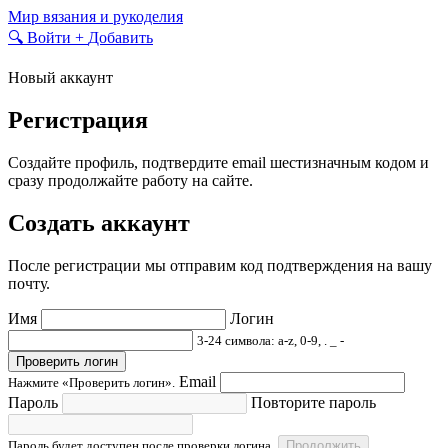
Skip
Мир вязания и рукоделия
to
🔍
Войти
+
Добавить
content
Новый аккаунт
Регистрация
Создайте профиль, подтвердите email шестизначным кодом и
сразу продолжайте работу на сайте.
Создать аккаунт
После регистрации мы отправим код подтверждения на вашу
почту.
Имя
Логин
3-24 символа: a-z, 0-9, . _ -
Проверить логин
Email
Нажмите «Проверить логин».
Пароль
Повторите пароль
Пароль будет доступен после проверки логина.
Продолжить