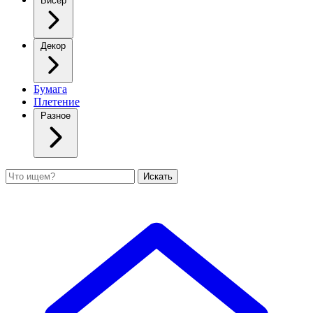
Бисер
Декор
Бумага
Плетение
Разное
Поиск
Искать