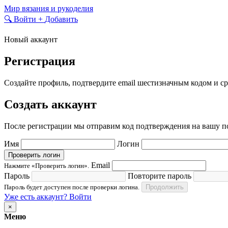
Skip
Мир вязания и рукоделия
to
🔍
Войти
+
Добавить
content
Новый аккаунт
Регистрация
Создайте профиль, подтвердите email шестизначным кодом и ср
Создать аккаунт
После регистрации мы отправим код подтверждения на вашу по
Имя
Логин
Проверить логин
Email
Нажмите «Проверить логин».
Пароль
Повторите пароль
Пароль будет доступен после проверки логина.
Продолжить
Уже есть аккаунт? Войти
×
Меню