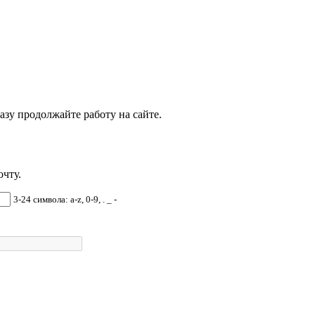
азу продолжайте работу на сайте.
чту.
3-24 символа: a-z, 0-9, . _ -