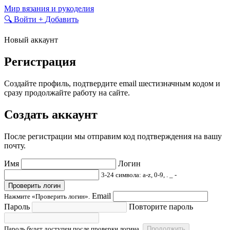
Skip
Мир вязания и рукоделия
to
🔍
Войти
+
Добавить
content
Новый аккаунт
Регистрация
Создайте профиль, подтвердите email шестизначным кодом и
сразу продолжайте работу на сайте.
Создать аккаунт
После регистрации мы отправим код подтверждения на вашу
почту.
Имя
Логин
3-24 символа: a-z, 0-9, . _ -
Проверить логин
Email
Нажмите «Проверить логин».
Пароль
Повторите пароль
Пароль будет доступен после проверки логина.
Продолжить