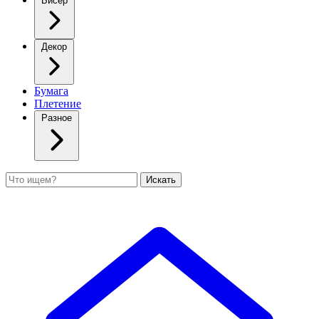
Бисер
Декор
Бумага
Плетение
Разное
Поиск
Искать