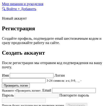
Skip
Мир вязания и рукоделия
to
🔍
Войти
+
Добавить
content
Новый аккаунт
Регистрация
Создайте профиль, подтвердите email шестизначным кодом и
сразу продолжайте работу на сайте.
Создать аккаунт
После регистрации мы отправим код подтверждения на вашу
почту.
Имя
Логин
3-24 символа: a-z, 0-9, . _ -
Проверить логин
Email
Нажмите «Проверить логин».
Пароль
Повторите пароль
Пароль будет доступен после проверки логина.
Продолжить