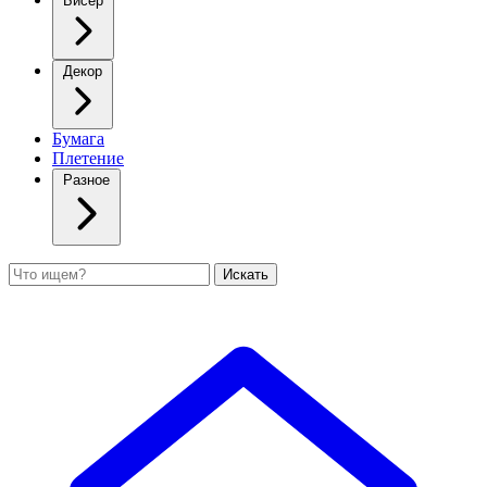
Бисер
Декор
Бумага
Плетение
Разное
Поиск
Искать