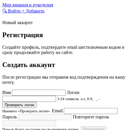
Skip
Мир вязания и рукоделия
to
🔍
Войти
+
Добавить
content
Новый аккаунт
Регистрация
Создайте профиль, подтвердите email шестизначным кодом и
сразу продолжайте работу на сайте.
Создать аккаунт
После регистрации мы отправим код подтверждения на вашу
почту.
Имя
Логин
3-24 символа: a-z, 0-9, . _ -
Проверить логин
Email
Нажмите «Проверить логин».
Пароль
Повторите пароль
Пароль будет доступен после проверки логина.
Продолжить