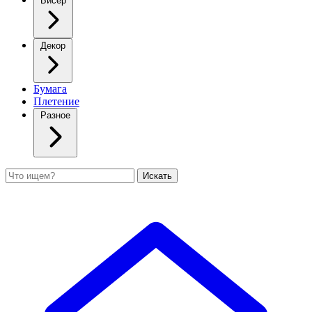
Бисер
Декор
Бумага
Плетение
Разное
Поиск
Искать