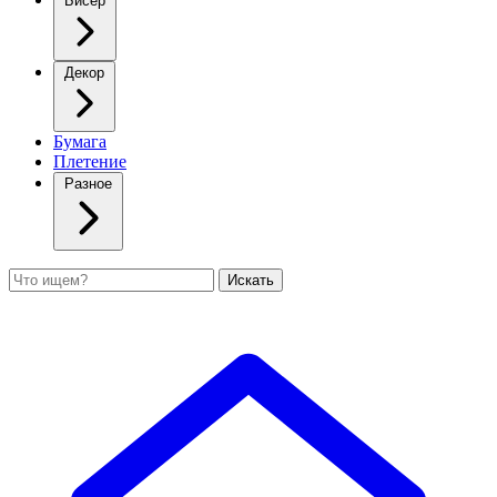
Бисер
Декор
Бумага
Плетение
Разное
Поиск
Искать