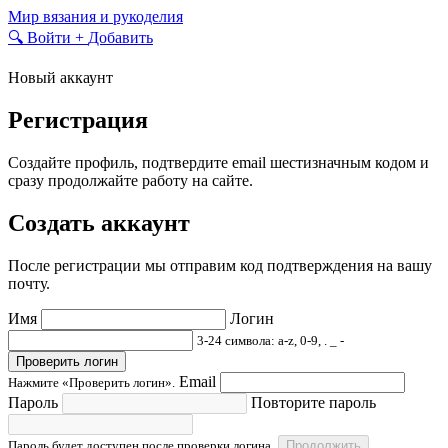
Skip
Мир вязания и рукоделия
to
🔍
Войти
+
Добавить
content
Новый аккаунт
Регистрация
Создайте профиль, подтвердите email шестизначным кодом и
сразу продолжайте работу на сайте.
Создать аккаунт
После регистрации мы отправим код подтверждения на вашу
почту.
Имя
Логин
3-24 символа: a-z, 0-9, . _ -
Проверить логин
Email
Нажмите «Проверить логин».
Пароль
Повторите пароль
Пароль будет доступен после проверки логина.
Продолжить