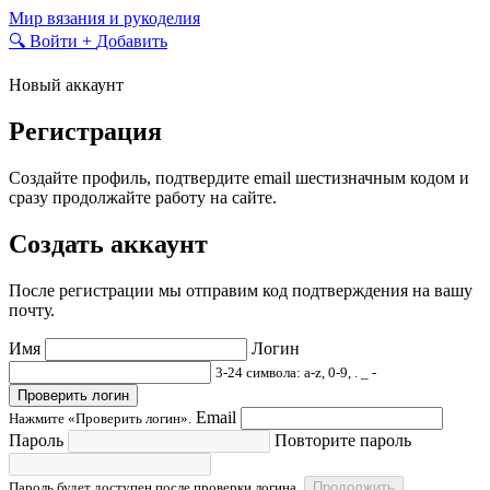
Skip
Мир вязания и рукоделия
to
🔍
Войти
+
Добавить
content
Новый аккаунт
Регистрация
Создайте профиль, подтвердите email шестизначным кодом и
сразу продолжайте работу на сайте.
Создать аккаунт
После регистрации мы отправим код подтверждения на вашу
почту.
Имя
Логин
3-24 символа: a-z, 0-9, . _ -
Проверить логин
Email
Нажмите «Проверить логин».
Пароль
Повторите пароль
Пароль будет доступен после проверки логина.
Продолжить