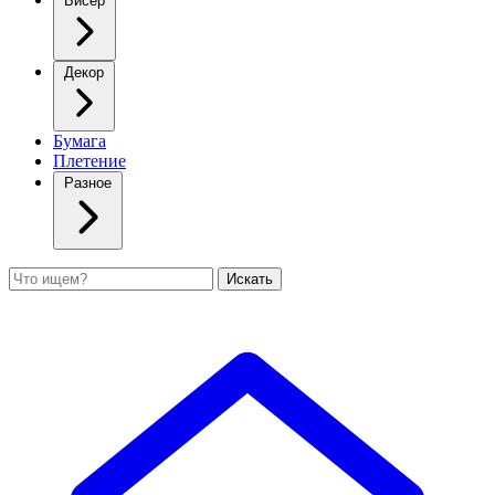
Бисер
Декор
Бумага
Плетение
Разное
Поиск
Искать