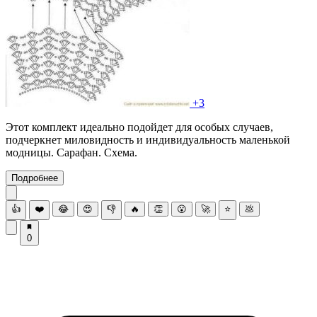
+3
Этот комплект идеально подойдет для особых случаев,
подчеркнет миловидность и индивидуальность маленькой
модницы. Сарафан. Схема.
Подробнее
👍
❤️
😂
😍
👎
🔥
👏
😮
🚀
⭐
💩
0