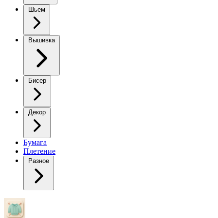
Шьем
Вышивка
Бисер
Декор
Бумага
Плетение
Разное
Элегантное