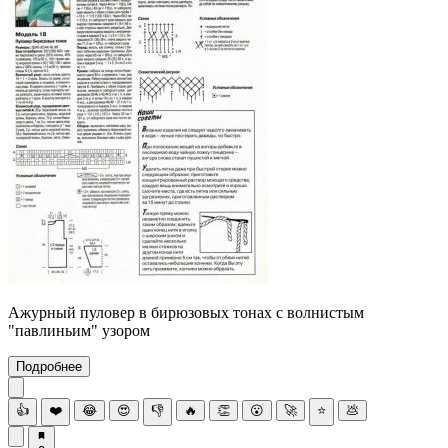
Ажурный пуловер в бирюзовых тонах с волнистым
"павлиньим" узором
Подробнее
👍
❤️
😂
😍
👎
🔥
👏
😮
🚀
⭐
💩