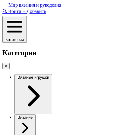
Skip
←
Мир вязания и рукоделия
to
🔍
Войти
+
Добавить
content
Категории
Категории
×
Вязаные игрушки
Вязание