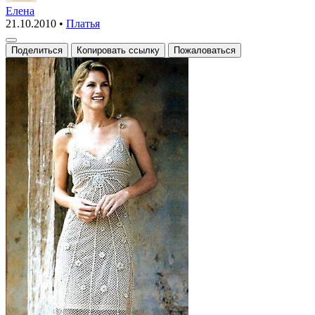
и
Елена
21.10.2010
•
Платья
женственное
ажурное
Поделиться
Копировать ссылку
Пожаловаться
платье
крючком