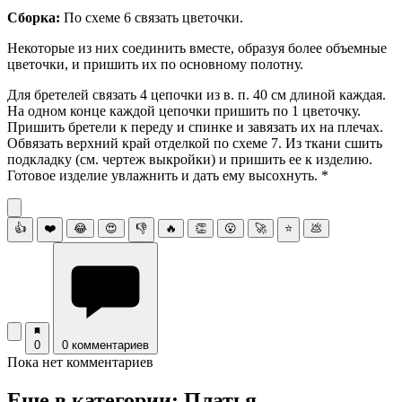
Сборка:
По схеме 6 связать цветочки.
Некоторые из них соединить вместе, образуя более объемные
цветочки, и пришить их по основному полотну.
Для бретелей связать 4 цепочки из в. п. 40 см длиной каждая.
На одном конце каждой цепочки пришить по 1 цветочку.
Пришить бретели к переду и спинке и завязать их на плечах.
Обвязать верхний край отделкой по схеме 7. Из ткани сшить
подкладку (см. чертеж выкройки) и пришить ее к изделию.
Готовое изделие увлажнить и дать ему высохнуть. *
👍
❤️
😂
😍
👎
🔥
👏
😮
🚀
⭐
💩
0
0 комментариев
Пока нет комментариев
Еще в категории: Платья