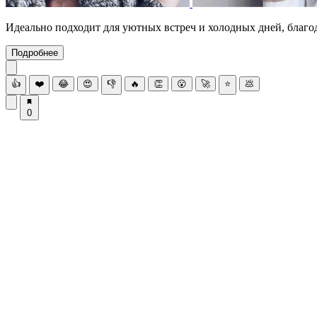
Идеально подходит для уютных встреч и холодных дней, благо
Подробнее
👍
❤️
😂
😍
👎
🔥
👏
😮
🚀
⭐
💩
0