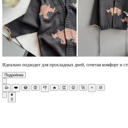
Идеально подходит для прохладных дней, сочетая комфорт и ст
Подробнее
👍
❤️
😂
😍
👎
🔥
👏
😮
🚀
⭐
💩
0