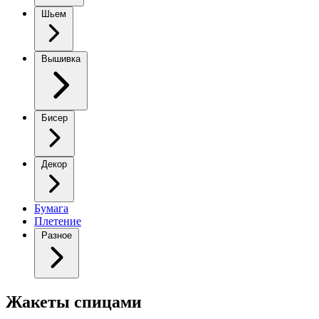
Шьем
Вышивка
Бисер
Декор
Бумага
Плетение
Разное
Жакеты спицами