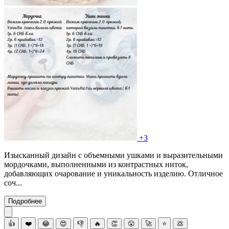
+3
Изысканный дизайн с объемными ушками и выразительными
мордочками, выполненными из контрастных ниток,
добавляющих очарование и уникальность изделию. Отличное
соч...
Подробнее
👍
❤️
😂
😍
👎
🔥
👏
😮
🚀
⭐
💩