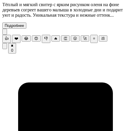
Тёплый и мягкий свитер с ярким рисунком оленя на фоне
деревьев согреет вашего малыша в холодные дни и подарит
уют и радость. Уникальная текстура и нежные оттенк...
Подробнее
👍
❤️
😂
😍
👎
🔥
👏
😮
🚀
⭐
💩
0