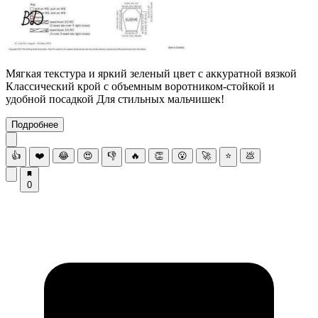
Мягкая текстура и яркий зеленый цвет с аккуратной вязкой
Классический крой с объемным воротником-стойкой и
удобной посадкой Для стильных мальчишек!
Подробнее
👍
❤️
😂
😍
👎
🔥
👏
😮
🚀
⭐
💩
0