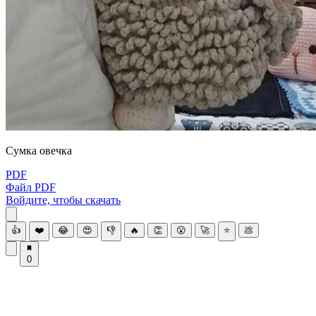
Сумка овечка
PDF
Файл PDF
Войдите, чтобы скачать
👍
❤️
😂
😍
👎
🔥
👏
😮
🚀
⭐
💩
0