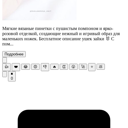
Мягкие вязаные пинетки с пушистым помпоном и ярко-
розовой отделкой, создающие нежный и игривый образ для
маленьких ножек. Бесплатное описание ушек зайки 🐰 С
пом...
Подробнее
👍
❤️
😂
😍
👎
🔥
👏
😮
🚀
⭐
💩
0