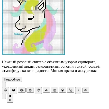
Нежный розовый свитер с объемным узором единорога,
украшенный ярким разноцветным рогом и гривой, создаёт
атмосферу сказки и радости. Мягкая пряжа и аккуратная в...
Подробнее
👍
❤️
😂
😍
👎
🔥
👏
😮
🚀
⭐
💩
0