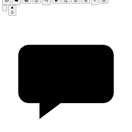
👍
❤️
😂
😍
👎
🔥
👏
😮
🚀
⭐
💩
0