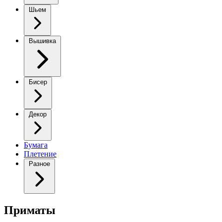
Шьем
Вышивка
Бисер
Декор
Бумага
Плетение
Разное
Приматы