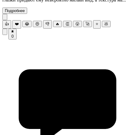
Подробнее
👍
❤️
😂
😍
👎
🔥
👏
😮
🚀
⭐
💩
0