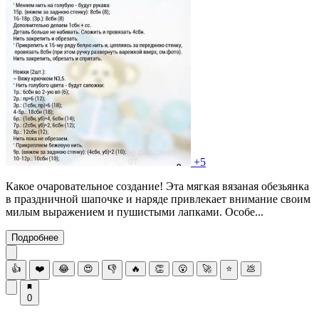
+5
Какое очаровательное создание! Эта мягкая вязаная обезьянка
в праздничной шапочке и наряде привлекает внимание своим
милым выражением и пушистыми лапками. Особе...
Подробнее
👍
❤️
😂
😍
👎
🔥
👏
😮
🚀
⭐
💩
0