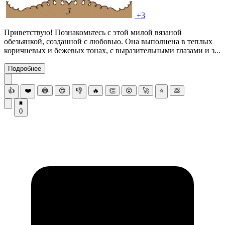
+3
Приветствую! Познакомьтесь с этой милой вязаной
обезьянкой, созданной с любовью. Она выполнена в теплых
коричневых и бежевых тонах, с выразительными глазами и з...
Подробнее
👍
❤️
😂
😍
👎
🔥
👏
😮
🚀
⭐
💩
0