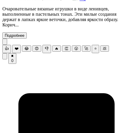
Очаровательные вязаные игрушки в виде ленивцев,
выполненные в пастельных тонах. Эти милые создания
держат в лапках яркие веточки, добавляя яркости образу.
Корич...
Подробнее
👍
❤️
😂
😍
👎
🔥
👏
😮
🚀
⭐
💩
0