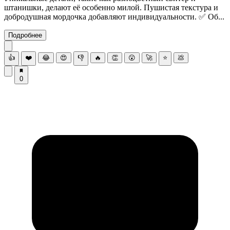
штанишки, делают её особенно милой. Пушистая текстура и
добродушная мордочка добавляют индивидуальности. ✅ Об...
Подробнее
👍
❤️
😂
😍
👎
🔥
👏
😮
🚀
⭐
💩
0