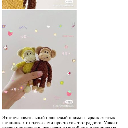
Этот очаровательный плюшевый примат в ярких желтых
штанишках с подтяжками просто сияет от радости. Ушки и
глазки придают ему невероятно милый вид, а текстура ма...