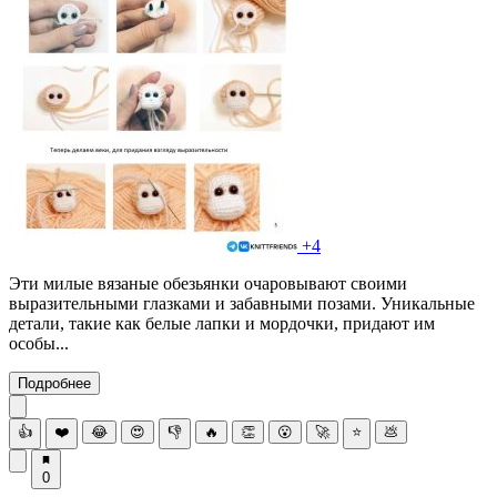
+4
Эти милые вязаные обезьянки очаровывают своими
выразительными глазками и забавными позами. Уникальные
детали, такие как белые лапки и мордочки, придают им
особы...
Подробнее
👍
❤️
😂
😍
👎
🔥
👏
😮
🚀
⭐
💩
0