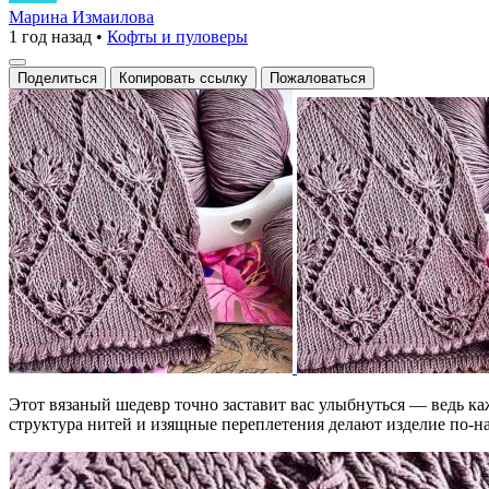
узоры
Марина Измаилова
1 год назад
•
Кофты и пуловеры
с
цветочными
Поделиться
Копировать ссылку
Пожаловаться
мотивами
Этот вязаный шедевр точно заставит вас улыбнуться — ведь ка
структура нитей и изящные переплетения делают изделие по-