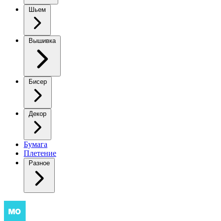
Шьем
Вышивка
Бисер
Декор
Бумага
Плетение
Разное
Ажурные