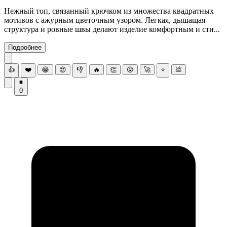
Нежный топ, связанный крючком из множества квадратных
мотивов с ажурным цветочным узором. Легкая, дышащая
структура и ровные швы делают изделие комфортным и сти...
Подробнее
👍
❤️
😂
😍
👎
🔥
👏
😮
🚀
⭐
💩
0