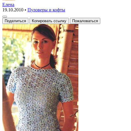
пуловер,
Елена
19.10.2010
•
Пуловеры и кофты
летний
вариант
Поделиться
Копировать ссылку
Пожаловаться
с
пайетками