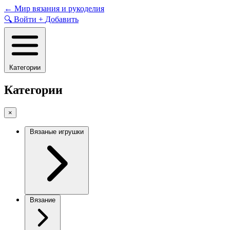
Skip
←
Мир вязания и рукоделия
to
🔍
Войти
+
Добавить
content
Категории
Категории
×
Вязаные игрушки
Вязание