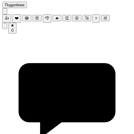
Подробнее
👍
❤️
😂
😍
👎
🔥
👏
😮
🚀
⭐
💩
0