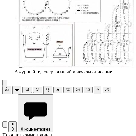
Ажурный пуловер вязаный крючком описание
👍
❤️
😂
😍
👎
🔥
👏
😮
🚀
⭐
💩
0
0 комментариев
Пока нет комментариев