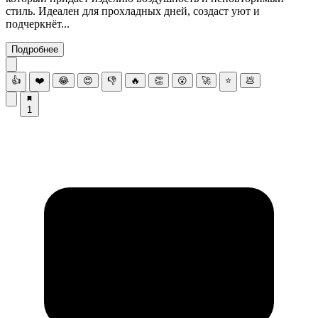
стиль. Идеален для прохладных дней, создаст уют и
подчеркнёт...
Подробнее
👍
❤️
😂
😍
👎
🔥
👏
😮
🚀
⭐
💩
1