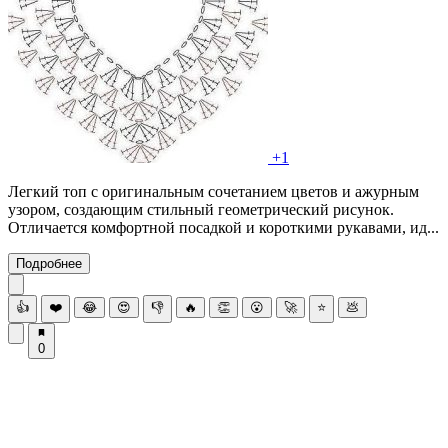
+1
Легкий топ с оригинальным сочетанием цветов и ажурным
узором, создающим стильный геометрический рисунок.
Отличается комфортной посадкой и короткими рукавами, ид...
Подробнее
👍
❤️
😂
😍
👎
🔥
👏
😮
🚀
⭐
💩
0