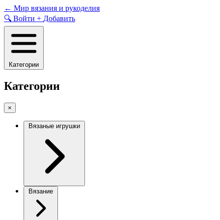
Skip
←
Мир вязания и рукоделия
to
🔍
Войти
+
Добавить
content
Категории
Категории
×
Вязаные игрушки
Вязание