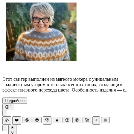
Этот свитер выполнен из мягкого мохера с уникальным
градиентным узором в теплых осенних тонах, создающим
эффект плавного перехода цвета. Особенность изделия — с...
Подробнее
👏
1
👍
❤️
😂
😍
👎
🔥
👏
😮
🚀
⭐
💩
0