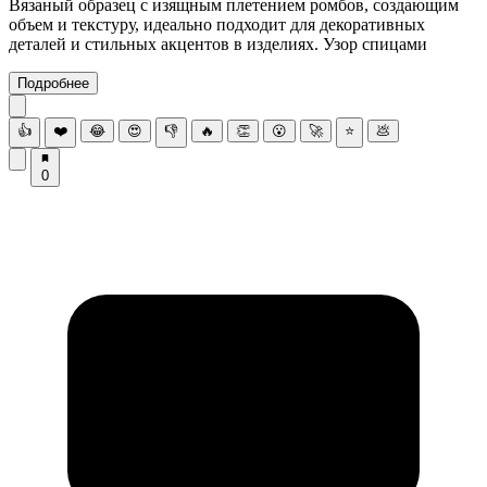
Вязаный образец с изящным плетением ромбов, создающим
объем и текстуру, идеально подходит для декоративных
деталей и стильных акцентов в изделиях. Узор спицами
Подробнее
👍
❤️
😂
😍
👎
🔥
👏
😮
🚀
⭐
💩
0