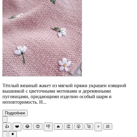
Тёплый вязаный жакет из мягкой пряжи украшен изящной
вышивкой с цветочными мотивами и деревянными
пуговицами, придающими изделию особый шарм и
неповторимость. Н...
Подробнее
👍
❤️
😂
😍
👎
🔥
👏
😮
🚀
⭐
💩