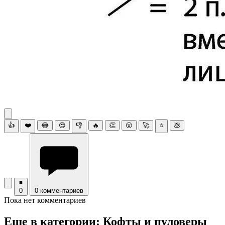
👍
❤️
😂
😍
👎
🔥
👏
😮
🚀
⭐
💩
0
0 комментариев
Пока нет комментариев
Еще в категории: Кофты и пуловеры