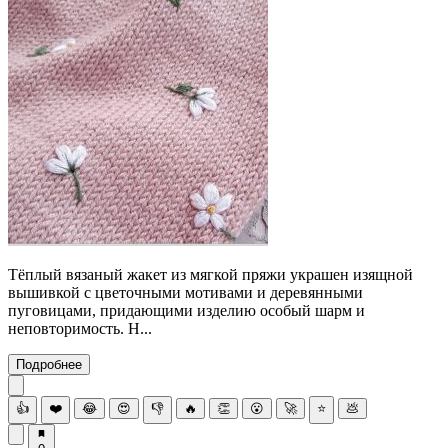
Тёплый вязаный жакет из мягкой пряжи украшен изящной
вышивкой с цветочными мотивами и деревянными
пуговицами, придающими изделию особый шарм и
неповторимость. Н...
Подробнее
👍
❤️
😂
😍
👎
🔥
👏
😮
🚀
⭐
💩