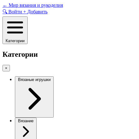
Skip
←
Мир вязания и рукоделия
to
🔍
Войти
+
Добавить
content
Категории
Категории
×
Вязаные игрушки
Вязание