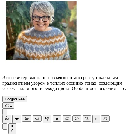
Этот свитер выполнен из мягкого мохера с уникальным
градиентным узором в теплых осенних тонах, создающим
эффект плавного перехода цвета. Особенность изделия — с...
Подробнее
👏
1
👍
❤️
😂
😍
👎
🔥
👏
😮
🚀
⭐
💩
0