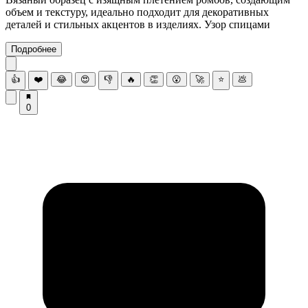
объем и текстуру, идеально подходит для декоративных
деталей и стильных акцентов в изделиях. Узор спицами
Подробнее
👍
❤️
😂
😍
👎
🔥
👏
😮
🚀
⭐
💩
0