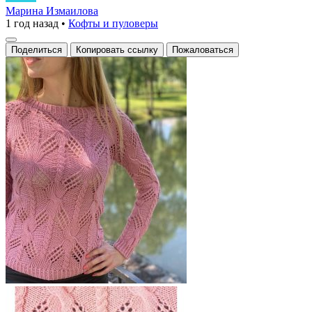
свитер
Марина Измаилова
1 год назад
•
Кофты и пуловеры
с
объемными
Поделиться
Копировать ссылку
Пожаловаться
косами