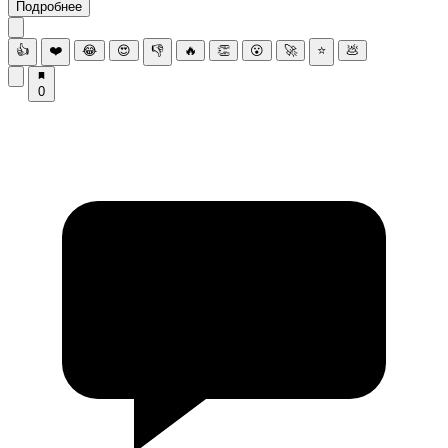
Подробнее
👍
❤️
😂
😍
👎
🔥
👏
😮
🚀
⭐
💩
0