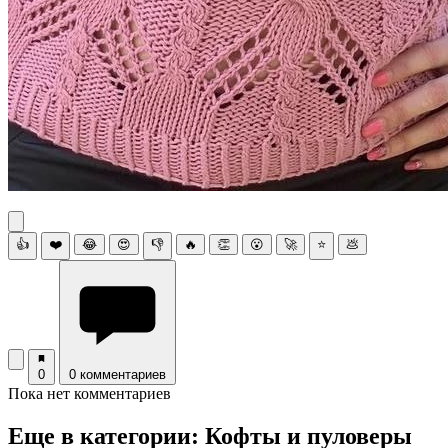
👍
❤️
😂
😍
👎
🔥
👏
😮
🚀
⭐
💩
0
0 комментариев
Пока нет комментариев
Еще в категории: Кофты и пуловеры