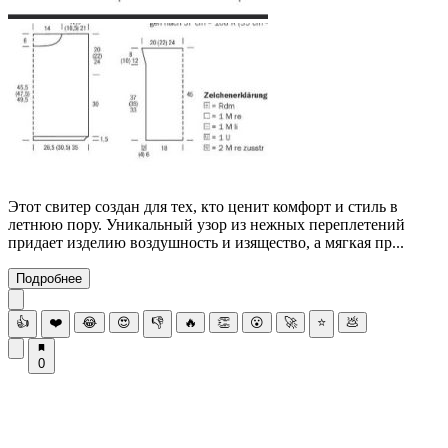
Этот свитер создан для тех, кто ценит комфорт и стиль в
летнюю пору. Уникальный узор из нежных переплетений
придает изделию воздушность и изящество, а мягкая пр...
Подробнее
👍
❤️
😂
😍
👎
🔥
👏
😮
🚀
⭐
💩
0