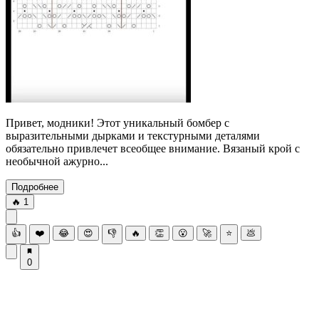
Привет, модники! Этот уникальный бомбер с
выразительными дырками и текстурными деталями
обязательно привлечет всеобщее внимание. Вязаный крой с
необычной ажурно...
Подробнее
🔥
1
👍
❤️
😂
😍
👎
🔥
👏
😮
🚀
⭐
💩
0