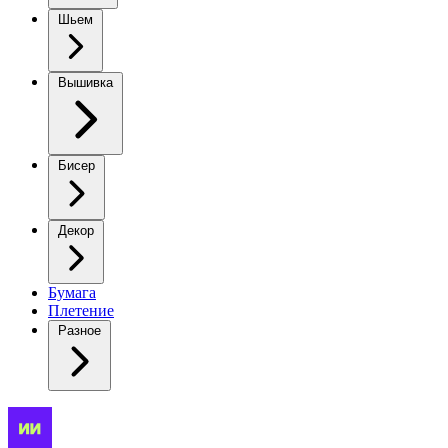
Шьем
Вышивка
Бисер
Декор
Бумага
Плетение
Разное
Барабанчик