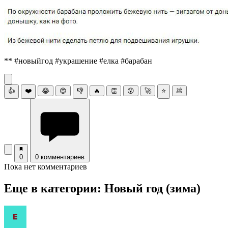
** #новыйгод #украшение #елка #барабан
👍
❤️
😂
😍
👎
🔥
👏
😮
🚀
⭐
💩
0
0 комментариев
Пока нет комментариев
Еще в категории: Новый год (зима)