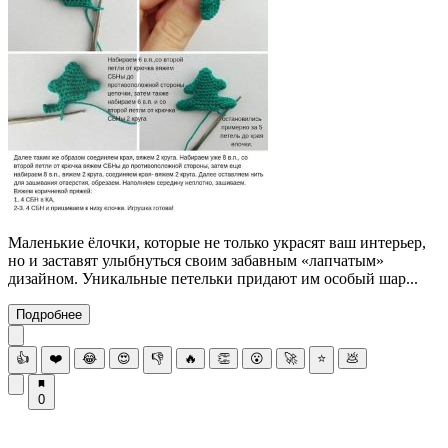
Маленькие ёлочки, которые не только украсят ваш интерьер,
но и заставят улыбнуться своим забавным «лапчатым»
дизайном. Уникальные петельки придают им особый шар...
Подробнее
👍
❤️
😂
😍
👎
🔥
👏
😮
🚀
⭐
💩
0