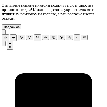
Эти милые вязаные миньоны подарят тепло и радость в
праздничные дни! Каждый персонаж украшен очками и
пушистым помпоном на колпаке, а разнообразие цветов
одежды...
Подробнее
👍
❤️
😂
😍
👎
🔥
👏
😮
🚀
⭐
💩
0