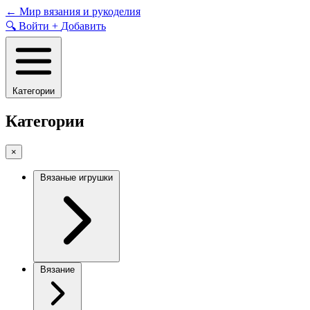
Skip
←
Мир вязания и рукоделия
to
🔍
Войти
+
Добавить
content
Категории
Категории
×
Вязаные игрушки
Вязание