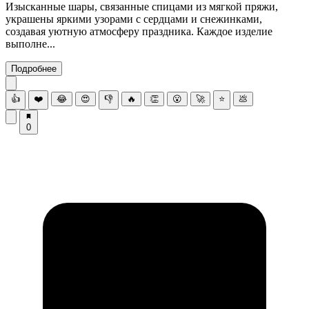
Изысканные шары, связанные спицами из мягкой пряжи,
украшены яркими узорами с сердцами и снежинками,
создавая уютную атмосферу праздника. Каждое изделие
выполне...
Подробнее
👍
❤️
😂
😍
👎
🔥
👏
😮
🚀
⭐
💩
0