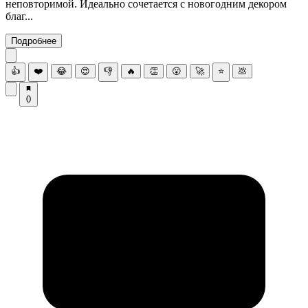
неповторимой. Идеально сочетается с новогодним декором
благ...
Подробнее
👍
❤️
😂
😍
👎
🔥
👏
😮
🚀
⭐
💩
0