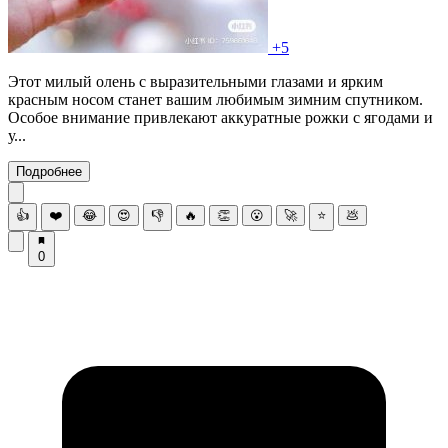
+5
Этот милый олень с выразительными глазами и ярким
красным носом станет вашим любимым зимним спутником.
Особое внимание привлекают аккуратные рожки с ягодами и
у...
Подробнее
👍
❤️
😂
😍
👎
🔥
👏
😮
🚀
⭐
💩
0