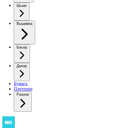
Шьем
Вышивка
Бисер
Декор
Бумага
Плетение
Разное
Барашек