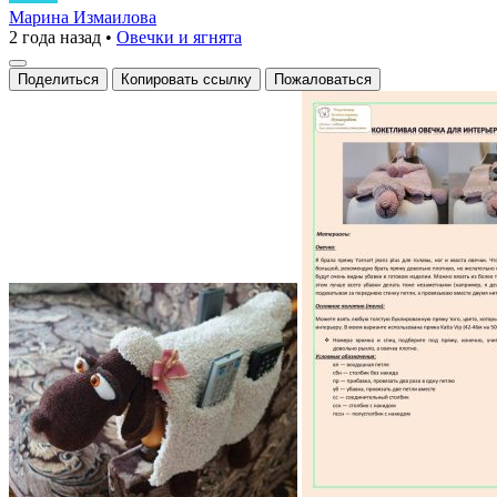
для
Марина Измаилова
2 года назад
•
Овечки и ягнята
управления
Поделиться
Копировать ссылку
Пожаловаться