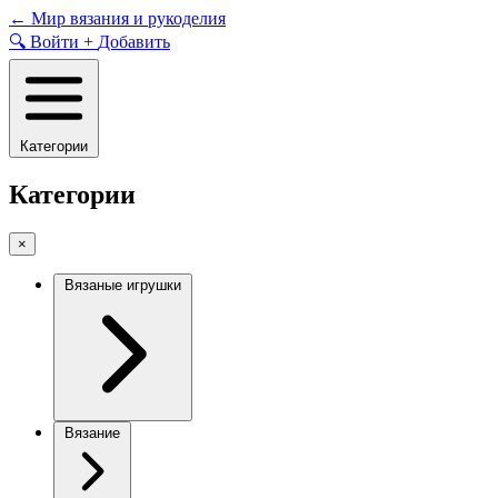
Skip
←
Мир вязания и рукоделия
to
🔍
Войти
+
Добавить
content
Категории
Категории
×
Вязаные игрушки
Вязание