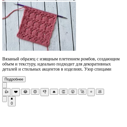
Вязаный образец с изящным плетением ромбов, создающим
объем и текстуру, идеально подходит для декоративных
деталей и стильных акцентов в изделиях. Узор спицами
Подробнее
👍
❤️
😂
😍
👎
🔥
👏
😮
🚀
⭐
💩
0