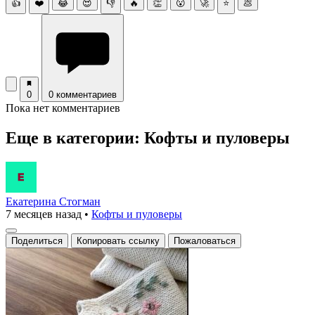
👍
❤️
😂
😍
👎
🔥
👏
😮
🚀
⭐
💩
0
0 комментариев
Пока нет комментариев
Еще в категории: Кофты и пуловеры
Екатерина Стогман
7 месяцев назад
•
Кофты и пуловеры
Поделиться
Копировать ссылку
Пожаловаться