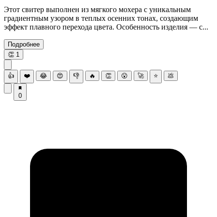
Этот свитер выполнен из мягкого мохера с уникальным
градиентным узором в теплых осенних тонах, создающим
эффект плавного перехода цвета. Особенность изделия — с...
Подробнее
👏
1
👍
❤️
😂
😍
👎
🔥
👏
😮
🚀
⭐
💩
0