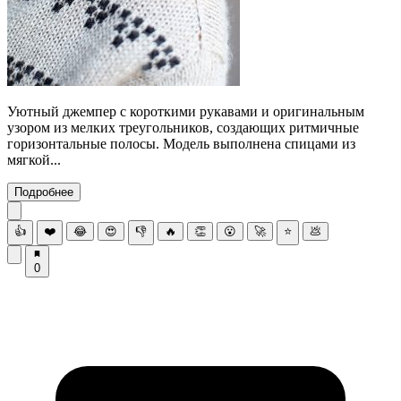
Уютный джемпер с короткими рукавами и оригинальным
узором из мелких треугольников, создающих ритмичные
горизонтальные полосы. Модель выполнена спицами из
мягкой...
Подробнее
👍
❤️
😂
😍
👎
🔥
👏
😮
🚀
⭐
💩
0