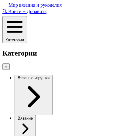
Skip
←
Мир вязания и рукоделия
to
🔍
Войти
+
Добавить
content
Категории
Категории
×
Вязаные игрушки
Вязание