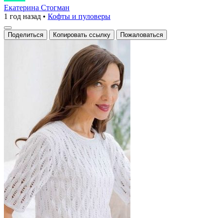
ажурная
Екатерина Стогман
1 год назад
•
Кофты и пуловеры
футболка
с
Поделиться
Копировать ссылку
Пожаловаться
узором
листьев