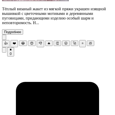
Тёплый вязаный жакет из мягкой пряжи украшен изящной
вышивкой с цветочными мотивами и деревянными
пуговицами, придающими изделию особый шарм и
неповторимость. Н...
Подробнее
👍
❤️
😂
😍
👎
🔥
👏
😮
🚀
⭐
💩
0