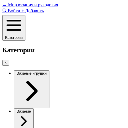
Skip
←
Мир вязания и рукоделия
to
🔍
Войти
+
Добавить
content
Категории
Категории
×
Вязаные игрушки
Вязание