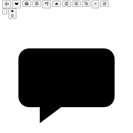
👍
❤️
😂
😍
👎
🔥
👏
😮
🚀
⭐
💩
0