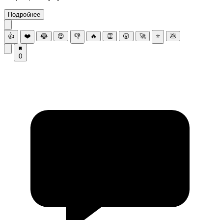
Подробнее
👍
❤️
😂
😍
👎
🔥
👏
😮
🚀
⭐
💩
0