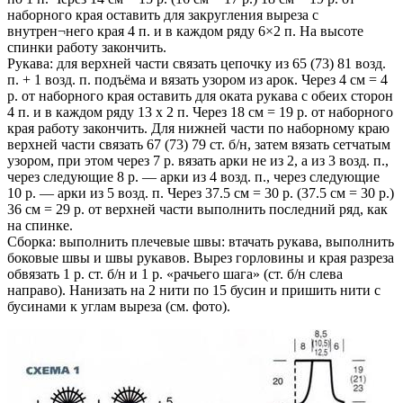
наборного края оставить для закругления выреза с
внутрен¬него края 4 п. и в каждом ряду 6×2 п. На высоте
спинки работу закончить.
Рукава: для верхней части связать цепочку из 65 (73) 81 возд.
п. + 1 возд. п. подъёма и вязать узором из арок. Через 4 см = 4
р. от наборного края оставить для оката рукава с обеих сторон
4 п. и в каждом ряду 13 х 2 п. Через 18 см = 19 р. от наборного
края работу закончить. Для нижней части по наборному краю
верхней части связать 67 (73) 79 ст. б/н, затем вязать сетчатым
узором, при этом через 7 р. вязать арки не из 2, а из 3 возд. п.,
через следующие 8 р. — арки из 4 возд. п., через следующие
10 р. — арки из 5 возд. п. Через 37.5 см = 30 р. (37.5 см = 30 р.)
36 см = 29 р. от верхней части выполнить последний ряд, как
на спинке.
Сборка: выполнить плечевые швы: втачать рукава, выполнить
боковые швы и швы рукавов. Вырез горловины и края разреза
обвязать 1 р. ст. б/н и 1 р. «рачьего шага» (ст. б/н слева
направо). Нанизать на 2 нити по 15 бусин и пришить нити с
бусинами к углам выреза (см. фото).