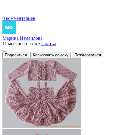
0 комментариев
Марина Измаилова
11 месяцев назад
•
Платья
Поделиться
Копировать ссылку
Пожаловаться