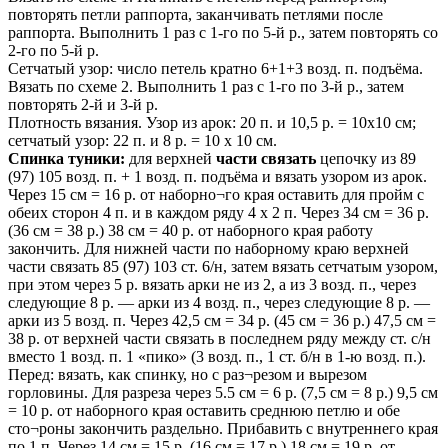
повторять петли раппорта, заканчивать петлями после
раппорта. Выполнить 1 раз с 1-го по 5-й р., затем повторять со
2-го по 5-й р.
Сетчатый узор: число петель кратно 6+1+3 возд. п. подъёма.
Вязать по схеме 2. Выполнить 1 раз с 1-го по 3-й р., затем
повторять 2-й и 3-й р.
Плотность вязания. Узор из арок: 20 п. и 10,5 р. = 10х10 см;
сетчатый узор: 22 п. и 8 р. = 10 x 10 см.
Спинка туники:
для верхней
части связать
цепочку из 89
(97) 105 возд. п. + 1 возд. п. подъёма и вязать узором из арок.
Через 15 см = 16 р. от наборно¬го края оставить для пройм с
обеих сторон 4 п. и в каждом ряду 4 х 2 п. Через 34 см = 36 р.
(36 см = 38 р.) 38 см = 40 р. от наборного края работу
закончить. Для нижней части по наборному краю верхней
части связать 85 (97) 103 ст. 6/н, затем вязать сетчатым узором,
при этом через 5 р. вязать арки не из 2, а из 3 возд. п., через
следующие 8 р. — арки из 4 возд. п., через следующие 8 р. —
арки из 5 возд. п. Через 42,5 см = 34 р. (45 см = 36 р.) 47,5 см =
38 р. от верхней части связать в последнем ряду между ст. с/н
вместо 1 возд. п. 1 «пико» (3 возд. п., 1 ст. б/н в 1-ю возд. п.).
Перед: вязать, как спинку, но с раз¬резом и вырезом
горловины. Для разреза через 5.5 см = 6 р. (7,5 см = 8 р.) 9,5 см
= 10 р. от наборного края оставить среднюю петлю и обе
сто¬роны закончить раздельно. Прибавить с внутреннего края
по 1 п. Через 14 см = 15 р. (16 см = 17 р.) 18 см = 19 р. от