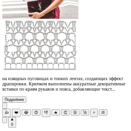
на изящных пуговицах и тонких лентах, создающих эффект
драпировки. Крючком выполнены аккуратные декоративные
вставки по краям рукавов и пояса, добавляющие текст...
Подробнее
👍
❤️
😂
😍
👎
🔥
👏
😮
🚀
⭐
💩
0