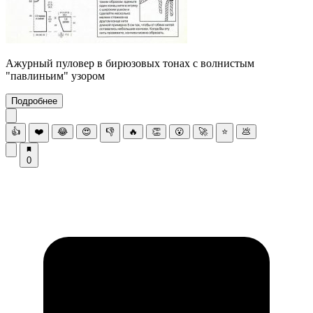
Ажурный пуловер в бирюзовых тонах с волнистым
"павлиньим" узором
Подробнее
👍
❤️
😂
😍
👎
🔥
👏
😮
🚀
⭐
💩
0