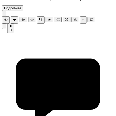
Подробнее
👍
❤️
😂
😍
👎
🔥
👏
😮
🚀
⭐
💩
0