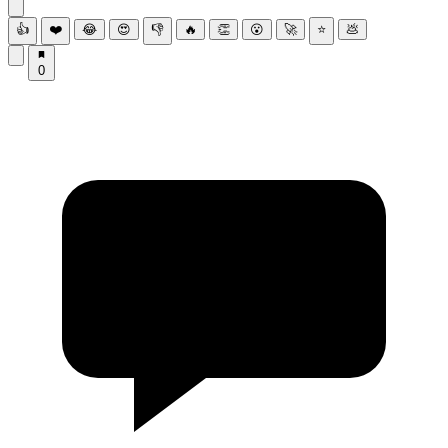
👍
❤️
😂
😍
👎
🔥
👏
😮
🚀
⭐
💩
0