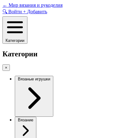
Skip
←
Мир вязания и рукоделия
to
🔍
Войти
+
Добавить
content
Категории
Категории
×
Вязаные игрушки
Вязание