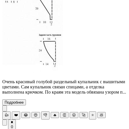
Очень красивый голубой раздельный купальник с вышитыми
цветами. Сам купальник связан спицами, а отделка
выполнена крючком. По краям эта модель обвязана узором п...
Подробнее
👍
❤️
😂
😍
👎
🔥
👏
😮
🚀
⭐
💩
0