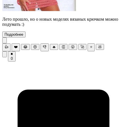
Лето прошло, но о новых моделях вязаных крючком можно
подумать :)
Подробнее
👍
❤️
😂
😍
👎
🔥
👏
😮
🚀
⭐
💩
0