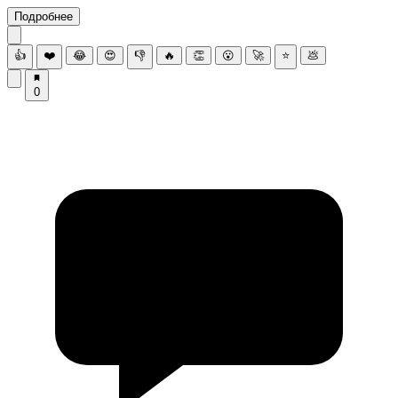
Подробнее
👍
❤️
😂
😍
👎
🔥
👏
😮
🚀
⭐
💩
0