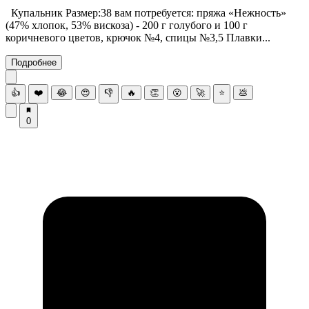
Купальник Размер:38 вам потребуется: пряжа «Нежность»
(47% хлопок, 53% вискоза) - 200 г голубого и 100 г
коричневого цветов, крючок №4, спицы №3,5 Плавки...
Подробнее
👍
❤️
😂
😍
👎
🔥
👏
😮
🚀
⭐
💩
0