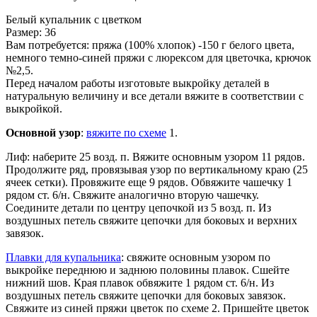
Белый купальник с цветком
Размер: 36
Вам потребуется: пряжа (100% хлопок) -150 г белого цвета,
немного темно-синей пряжи с люрексом для цветочка, крючок
№2,5.
Перед началом работы изготовьте выкройку деталей в
натуральную величину и все детали вяжите в соответствии с
выкройкой.
Основной узор
:
вяжите по схеме
1.
Лиф: наберите 25 возд. п. Вяжите основным узором 11 рядов.
Продолжите ряд, провязывая узор по вертикальному краю (25
ячеек сетки). Провяжите еще 9 рядов. Обвяжите чашечку 1
рядом ст. 6/н. Свяжите аналогично вторую чашечку.
Соедините детали по центру цепочкой из 5 возд. п. Из
воздушных петель свяжите цепочки для боковых и верхних
завязок.
Плавки для купальника
: свяжите основным узором по
выкройке переднюю и заднюю половины плавок. Сшейте
нижний шов. Края плавок обвяжите 1 рядом ст. 6/н. Из
воздушных петель свяжите цепочки для боковых завязок.
Свяжите из синей пряжи цветок по схеме 2. Пришейте цветок