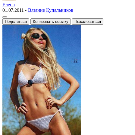
купальник
Елена
01.07.2011
•
Вязание Купальников
с
цветком
Поделиться
Копировать ссылку
Пожаловаться