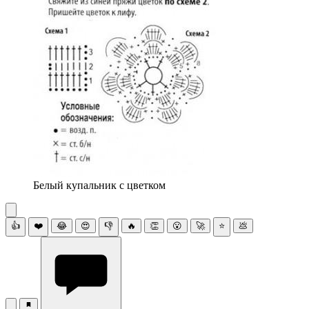
Белый купальник с цветком
👍
❤️
😂
😍
👎
🔥
👏
😮
🚀
⭐
💩