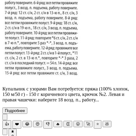
Купальник с узорами Вам потребуется: пряжа (100% хлопок,
150 м/50 г) - 150 г коричневого цвета, крючок №2. Левая и
правая чашечки: наберите 18 возд. п., работу...
Подробнее
👍
❤️
😂
😍
👎
🔥
👏
😮
🚀
⭐
💩