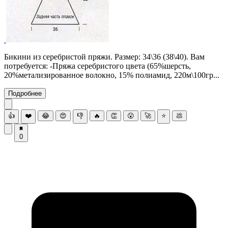
Бикини из серебристой пряжи. Размер: 34\36 (38\40). Вам
потребуется: -Пряжа серебристого цвета (65%шерсть,
20%метализированное волокно, 15% полиамид, 220м\100гр...
Подробнее
👍
❤️
😂
😍
👎
🔥
👏
😮
🚀
⭐
💩
0