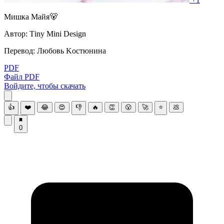
Μишка Μайя🐻
Автор: Τiny Mini Dеsign
Пepeвoд: Любoвь Κocтюнина
PDF
Файл PDF
Войдите, чтобы скачать
👍
❤️
😂
😍
👎
🔥
👏
😮
🚀
⭐
💩
0