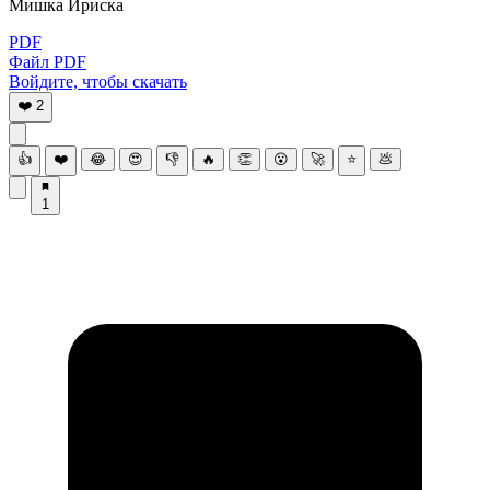
Мишка Ириска
PDF
Файл PDF
Войдите, чтобы скачать
❤️
2
👍
❤️
😂
😍
👎
🔥
👏
😮
🚀
⭐
💩
1