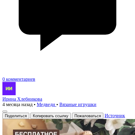
0 комментариев
Ирина Хлебникова
4 месяца назад
•
Медведи
•
Вязаные игрушки
Источник
Поделиться
Копировать ссылку
Пожаловаться