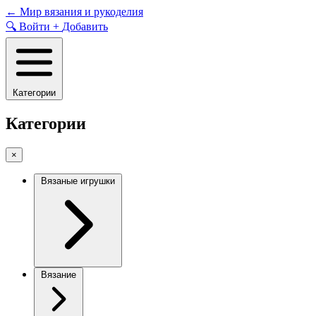
Skip
←
Мир вязания и рукоделия
to
🔍
Войти
+
Добавить
content
Категории
Категории
×
Вязаные игрушки
Вязание