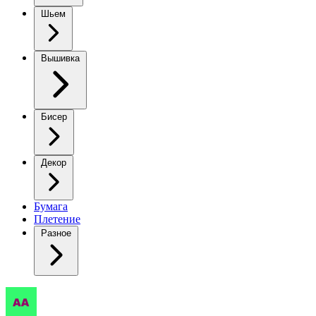
Шьем
Вышивка
Бисер
Декор
Бумага
Плетение
Разное
Белый