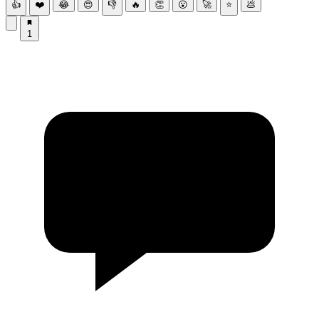
👍
❤️
😂
😍
👎
🔥
👏
😮
🚀
⭐
💩
1