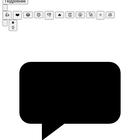
Подробнее
👍
❤️
😂
😍
👎
🔥
👏
😮
🚀
⭐
💩
0