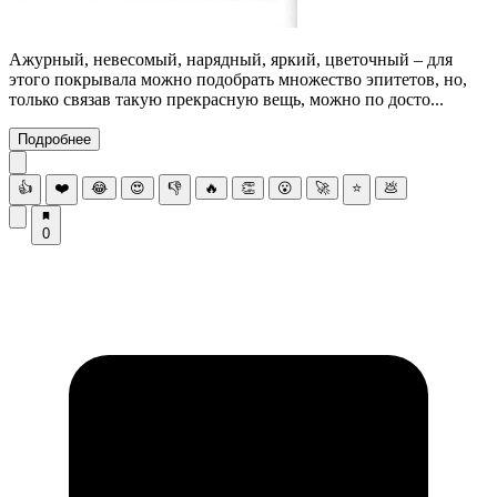
Ажурный, невесомый, нарядный, яркий, цветочный – для
этого покрывала можно подобрать множество эпитетов, но,
только связав такую прекрасную вещь, можно по досто...
Подробнее
👍
❤️
😂
😍
👎
🔥
👏
😮
🚀
⭐
💩
0