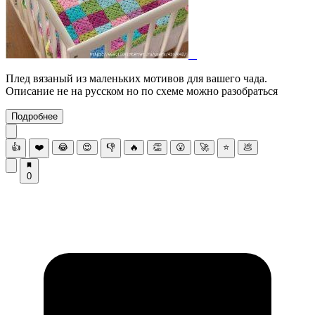
Плед вязаный из маленьких мотивов для вашего чада.
Описание не на русском но по схеме можно разобраться
Подробнее
👍
❤️
😂
😍
👎
🔥
👏
😮
🚀
⭐
💩
0