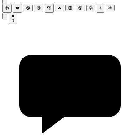
👍
❤️
😂
😍
👎
🔥
👏
😮
🚀
⭐
💩
0