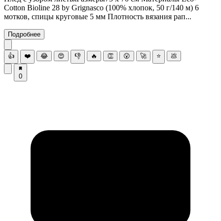
Cotton Bioline 28 by Grignasco (100% хлопок, 50 г/140 м) 6
мотков, спицы круговые 5 мм Плотность вязания рап...
Подробнее
👍
❤️
😂
😍
👎
🔥
👏
😮
🚀
⭐
💩
0