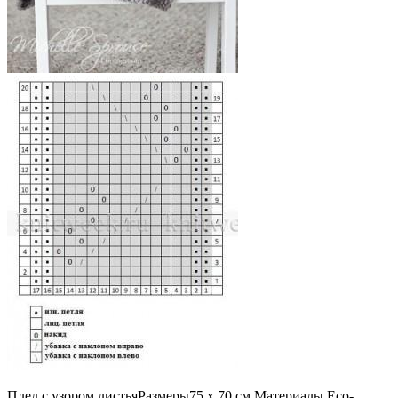
Плед с узором листьяРазмеры75 х 70 см Материалы Eco-