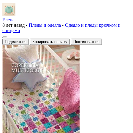
Елена
8 лет назад
•
Пледы и одеяла
•
Одеяло и пледы крючком и
спицами
Поделиться
Копировать ссылку
Пожаловаться