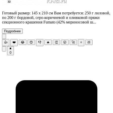
Готовый размер: 145 х 210 см Вам потребуется: 250 г лиловой,
по 200 г бордовой, серо-коричневой и оливковой пряжи
секционного крашения Fumato (42% мериносовой ш...
Подробнее
👍
❤️
😂
😍
👎
🔥
👏
😮
🚀
⭐
💩
0