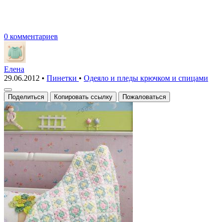
0 комментариев
Елена
29.06.2012
•
Пинетки
•
Одеяло и пледы крючком и спицами
Поделиться
Копировать ссылку
Пожаловаться