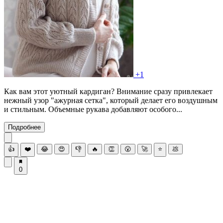
+1
Как вам этот уютный кардиган? Внимание сразу привлекает
нежный узор "ажурная сетка", который делает его воздушным
и стильным. Объемные рукава добавляют особого...
Подробнее
👍
❤️
😂
😍
👎
🔥
👏
😮
🚀
⭐
💩
0