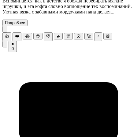
Вспоминается, как в детстве я обожал перебирать мягкие
игрушки, и эта кофта словно воплощение тех воспоминаний.
Уютная вязка с забавными мордочками панд делает...
Подробнее
👍
❤️
😂
😍
👎
🔥
👏
😮
🚀
⭐
💩
0