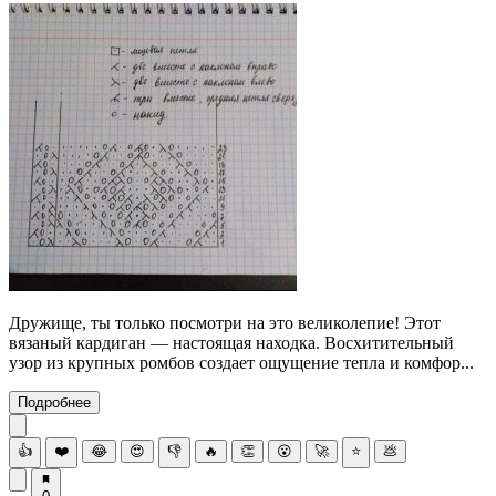
Дружище, ты только посмотри на это великолепие! Этот
вязаный кардиган — настоящая находка. Восхитительный
узор из крупных ромбов создает ощущение тепла и комфор...
Подробнее
👍
❤️
😂
😍
👎
🔥
👏
😮
🚀
⭐
💩