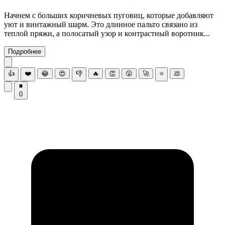
Начнем с больших коричневых пуговиц, которые добавляют
уют и винтажный шарм. Это длинное пальто связано из
теплой пряжи, а полосатый узор и контрастный воротник...
Подробнее
👍
❤️
😂
😍
👎
🔥
👏
😮
🚀
⭐
💩
0