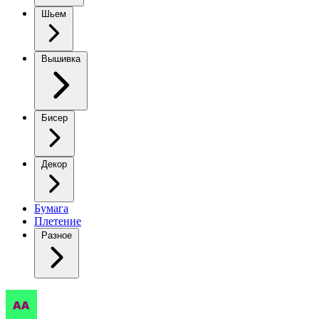
Шьем
Вышивка
Бисер
Декор
Бумага
Плетение
Разное
Чудики