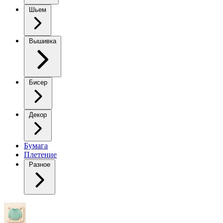
Шьем
Вышивка
Бисер
Декор
Бумага
Плетение
Разное
Цветок