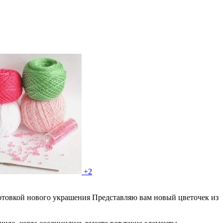
+2
готовкой нового украшения Представляю вам новый цветочек из