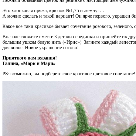
Нежный объемный цветок на резинке с настоящей жемчужиной 
Это хлопковая пряжа, крючок №1,75 и жемчуг…
А можно сделать и такой вариант! Он ярче первого, украшен бис
Какое все-таки красивое бывает сочетание розового, зеленого, 
Вначале сложите вместе 3 детали серединки и пришейте их дру
большим ушком белую нить («Ирис»). Загните каждый лепесто
для волос. Новое украшение готово!
Приятного вам вязания!
Галина, «Марк и Мари»
PS: возможно, вы подберете свое красивое цветовое сочетание!