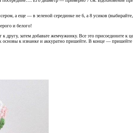
посередине…. Его диаметр — примерно 7 см. Вдохновение приш
ером, а еще — в зеленой серединке не 6, а 8 усиков (выбирайте,
серого и белого!
г к другу, затем добавьте жемчужинку. Все это присоедините к 
к основы к изнанке и аккуратно пришейте. В конце — пришейте