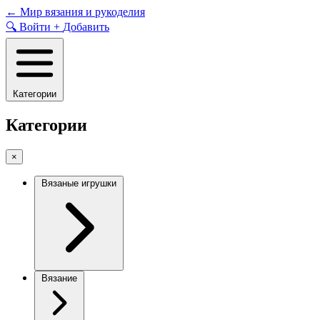
Skip
←
Мир вязания и рукоделия
to
🔍
Войти
+
Добавить
content
Категории
Категории
×
Вязаные игрушки
Вязание