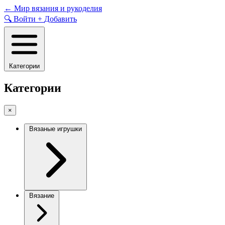
Skip
←
Мир вязания и рукоделия
to
🔍
Войти
+
Добавить
content
Категории
Категории
×
Вязаные игрушки
Вязание