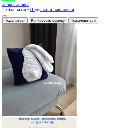
подушка
admins admins
2 года назад
•
Подушки и наволочки
—
зайка
Поделиться
Копировать ссылку
Пожаловаться
для
уюта
в
детской
комнате