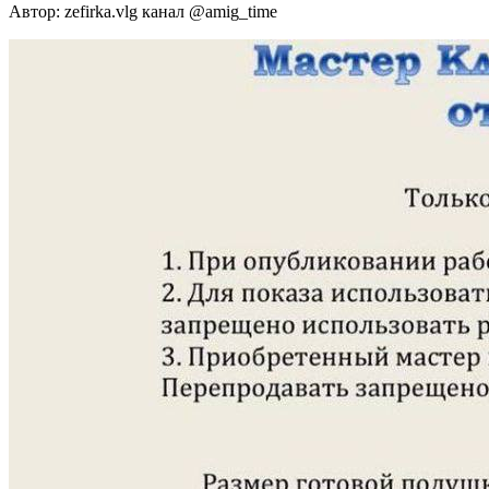
Автор: zefirka.vlg канал @amig_time