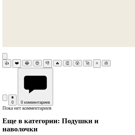
👍
❤️
😂
😍
👎
🔥
👏
😮
🚀
⭐
💩
0
0 комментариев
Пока нет комментариев
Еще в категории: Подушки и
наволочки