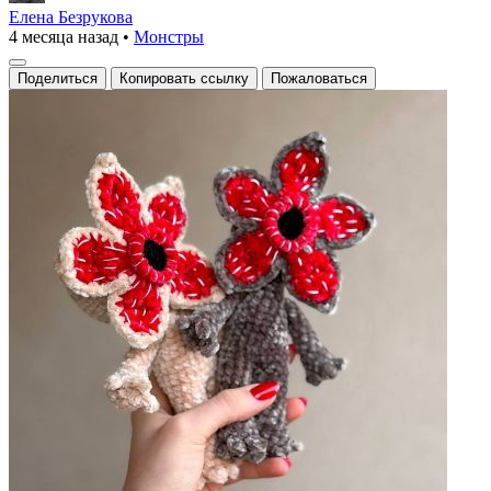
Автор:
Елена Безрукова
4 месяца назад
•
Монстры
marina.shershneva
Поделиться
Копировать ссылку
Пожаловаться