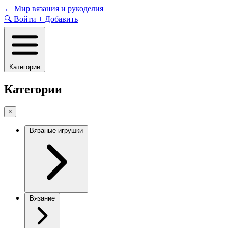
Skip
←
Мир вязания и рукоделия
to
🔍
Войти
+
Добавить
content
Категории
Категории
×
Вязаные игрушки
Вязание