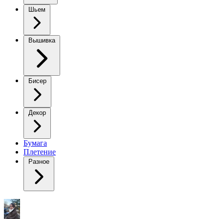
Шьем
Вышивка
Бисер
Декор
Бумага
Плетение
Разное
Демогоргон