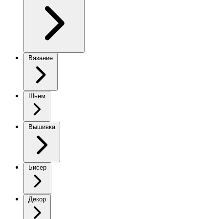
Вязание
Шьем
Вышивка
Бисер
Декор