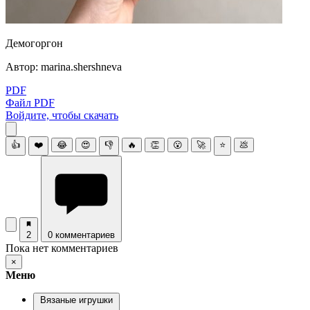
Демогоргон
Автор: marina.shershneva
PDF
Файл PDF
Войдите, чтобы скачать
👍
❤️
😂
😍
👎
🔥
👏
😮
🚀
⭐
💩
2
0 комментариев
Пока нет комментариев
×
Меню
Вязаные игрушки