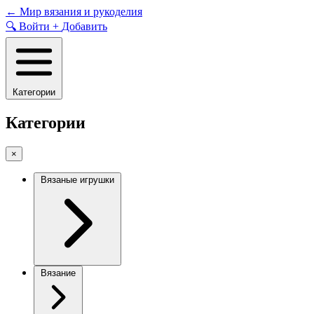
Skip
←
Мир вязания и рукоделия
to
🔍
Войти
+
Добавить
content
Категории
Категории
×
Вязаные игрушки
Вязание