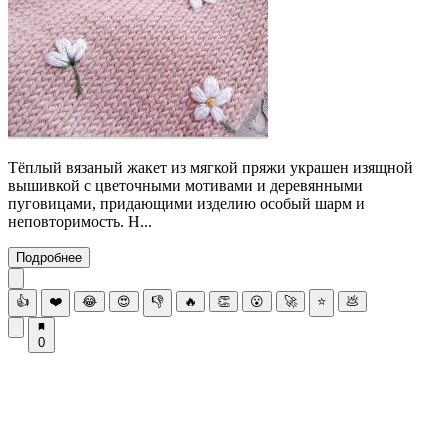
Тёплый вязаный жакет из мягкой пряжи украшен изящной
вышивкой с цветочными мотивами и деревянными
пуговицами, придающими изделию особый шарм и
неповторимость. Н...
Подробнее
👍
❤️
😂
😍
👎
🔥
👏
😮
🚀
⭐
💩
0