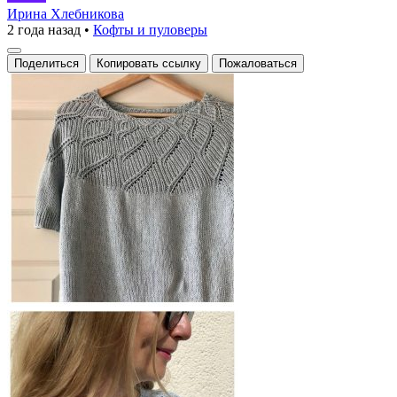
вязаная
Ирина Хлебникова
2 года назад
•
Кофты и пуловеры
кофта
Поделиться
Копировать ссылку
Пожаловаться