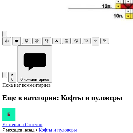
👍
❤️
😂
😍
👎
🔥
👏
😮
🚀
⭐
💩
0
0 комментариев
Пока нет комментариев
Еще в категории: Кофты и пуловеры
Екатерина Стогман
7 месяцев назад
•
Кофты и пуловеры