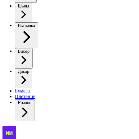
Шьем
Вышивка
Бисер
Декор
Бумага
Плетение
Разное
Элегантная