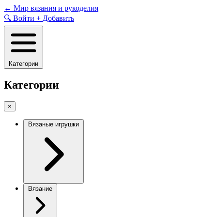
Skip
←
Мир вязания и рукоделия
to
🔍
Войти
+
Добавить
content
Категории
Категории
×
Вязаные игрушки
Вязание