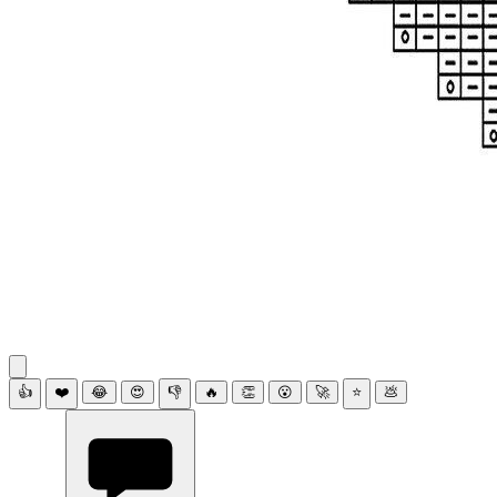
👍
❤️
😂
😍
👎
🔥
👏
😮
🚀
⭐
💩