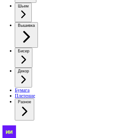
Шьем
Вышивка
Бисер
Декор
Бумага
Плетение
Разное
Элегантный