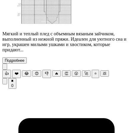
Мягкий и теплый плед с объемным вязаным зайчиком,
выполненный из нежной пряжи. Идеален для уютного сна и
игр, украшен милыми ушками и хвостиком, которые
придают...
Подробнее
👍
❤️
😂
😍
👎
🔥
👏
😮
🚀
⭐
💩
0