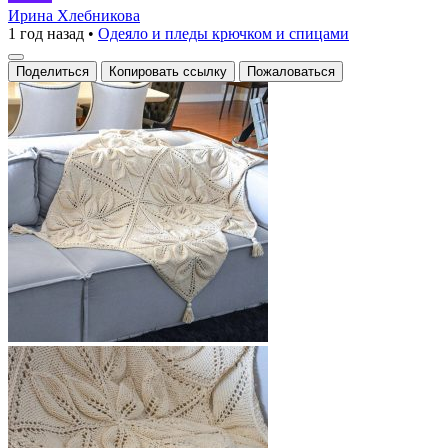
плед,
Ирина Хлебникова
1 год назад
•
Одеяло и пледы крючком и спицами
выполненный
из
Поделиться
Копировать ссылку
Пожаловаться
мягкого
и
теплого
материала,
станет
идеальным
дополнением
вашего
интерьера.