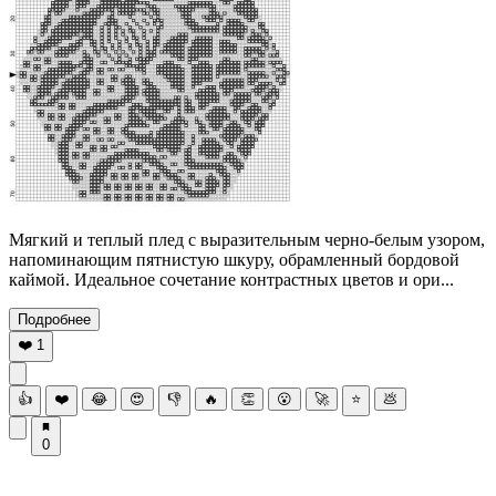
Мягкий и теплый плед с выразительным черно-белым узором,
напоминающим пятнистую шкуру, обрамленный бордовой
каймой. Идеальное сочетание контрастных цветов и ори...
Подробнее
❤️
1
👍
❤️
😂
😍
👎
🔥
👏
😮
🚀
⭐
💩
0