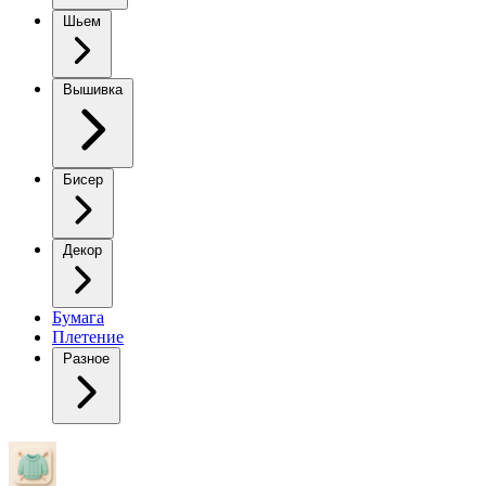
Шьем
Вышивка
Бисер
Декор
Бумага
Плетение
Разное
Элегантный