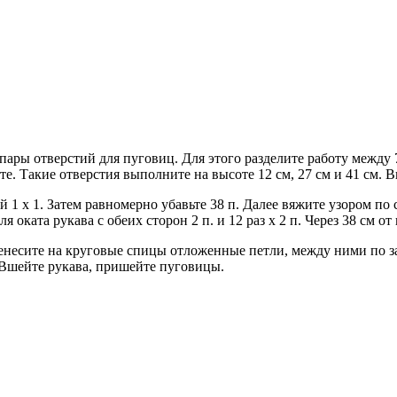
ары отверстий для пуговиц. Для этого разделите работу между 
сте. Такие отверстия выполните на высоте 12 см, 27 см и 41 см.
й 1 x 1. Затем равномерно убавьте 38 п. Далее вяжите узором по 
для оката рукава с обеих сторон 2 п. и 12 раз х 2 п. Через 38 см о
несите на круговые спицы отложенные петли, между ними по за
. Вшейте рукава, пришейте пуговицы.