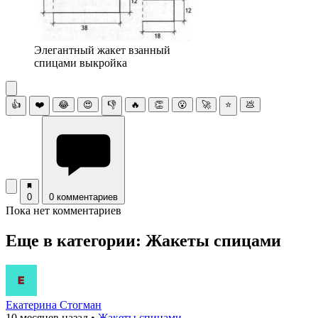
Элегантный жакет взанный
спицами выкройка
👍
❤️
😂
😍
👎
🔥
👏
😮
🚀
⭐
💩
0
0 комментариев
Пока нет комментариев
Еще в категории: Жакеты спицами
Екатерина Стогман
10 месяцев назад
•
Жакеты спицами