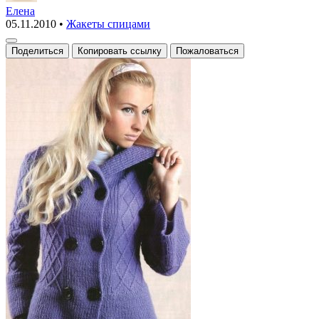
жакет
Елена
05.11.2010
•
Жакеты спицами
взанный
спицами
Поделиться
Копировать ссылку
Пожаловаться