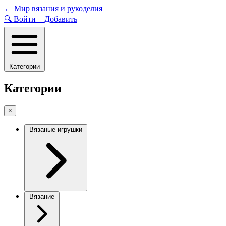
Skip
←
Мир вязания и рукоделия
to
🔍
Войти
+
Добавить
content
Категории
Категории
×
Вязаные игрушки
Вязание