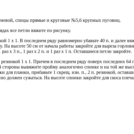
еневой, спицы прямые и круговые №5,6 крупных пуговиц.
 рядах все петли вяжите по рисунку.
ой 1 x 1. В последнем ряду равномерно убавьте 40 п. и далее вя
м ряду. На высоте 50 см от начала работы закройте для выреза горл
з х 3 п., 1 раз х 2 п. и 1 раз х 1 п. Оставшиеся петли закройте.
 резинкой 1 x 1. Причем в последнем ряду поверх последних 64 
равой стороны вывяжите пройму аналогично спинке и на той же выс
ки для планки, прибавьте 1 скрещ. изн. п., 2 п. резинкой, остав
нно должен сужаться. На высоте спинки закройте для скоса плеча