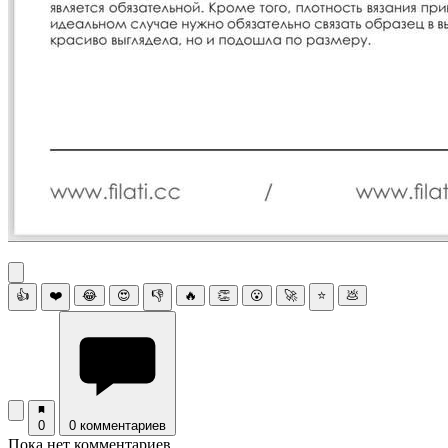
👍
❤️
😂
😍
👎
🔥
👏
😮
🚀
⭐
💩
0
0 комментариев
Пока нет комментариев