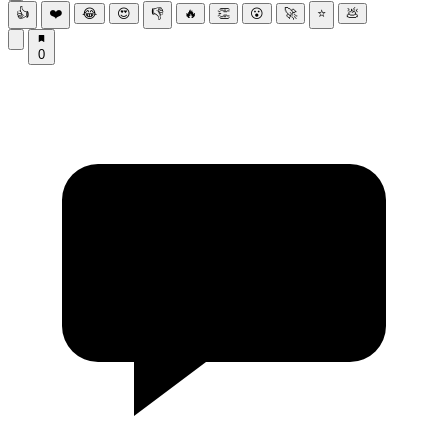
👍
❤️
😂
😍
👎
🔥
👏
😮
🚀
⭐
💩
0