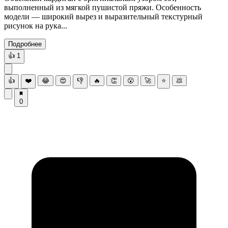
выполненный из мягкой пушистой пряжи. Особенность
модели — широкий вырез и выразительный текстурный
рисунок на рука...
Подробнее
👍
1
👍
❤️
😂
😍
👎
🔥
👏
😮
🚀
⭐
💩
0