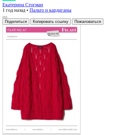
яркая
Екатерина Стогман
1 год назад
•
Пальто и кардиганы
красная
кардиганная
Поделиться
Копировать ссылку
Пожаловаться
модель
из
коллекции
Filati
привлекает
внимание
своим
уникальным
узором
и
легкостью
в
носке.