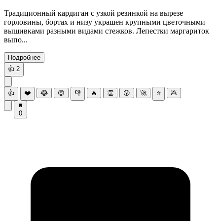
Традиционный кардиган с узкой резинкой на вырезе
горловины, бортах и низу украшен крупными цветочными
вышивками разными видами стежков. Лепестки маргариток
выпо...
Подробнее
👍
2
👍
❤️
😂
😍
👎
🔥
👏
😮
🚀
⭐
💩
0