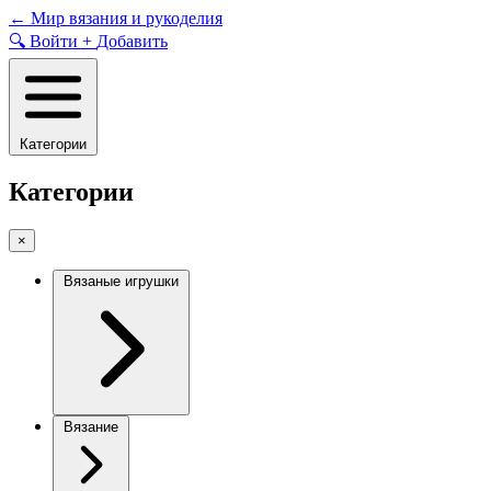
Skip
←
Мир вязания и рукоделия
to
🔍
Войти
+
Добавить
content
Категории
Категории
×
Вязаные игрушки
Вязание