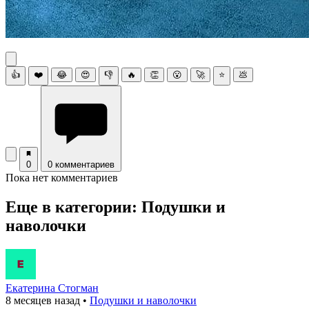
👍
❤️
😂
😍
👎
🔥
👏
😮
🚀
⭐
💩
0
0 комментариев
Пока нет комментариев
Еще в категории: Подушки и
наволочки
Екатерина Стогман
8 месяцев назад
•
Подушки и наволочки