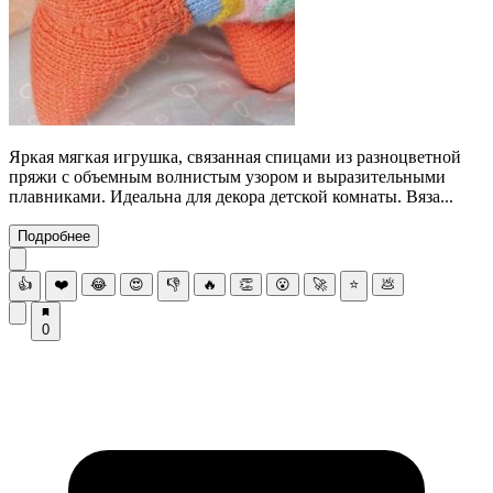
Яркая мягкая игрушка, связанная спицами из разноцветной
пряжи с объемным волнистым узором и выразительными
плавниками. Идеальна для декора детской комнаты. Вяза...
Подробнее
👍
❤️
😂
😍
👎
🔥
👏
😮
🚀
⭐
💩
0