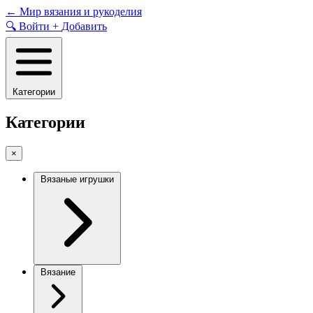
Skip
←
Мир вязания и рукоделия
to
🔍
Войти
+
Добавить
content
Категории
Категории
×
Вязаные игрушки
Вязание