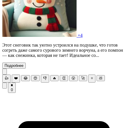
+4
Этот снеговик так уютно устроился на подушке, что готов
согреть даже самого сурового зимнего ворчуна, а его помпон
— как снежинка, которая не тает! Идеальное со...
Подробнее
👍
❤️
😂
😍
👎
🔥
👏
😮
🚀
⭐
💩
0