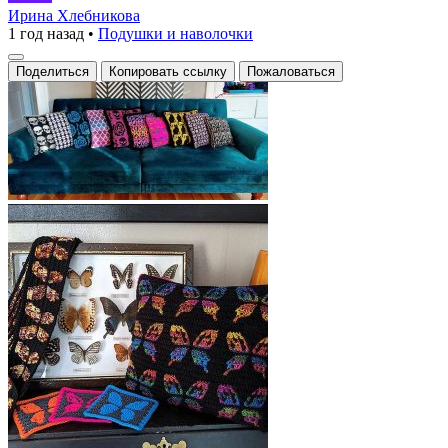
яркие
Ирина Хлебникова
1 год назад
•
Подушки и наволочки
подушки
добавят
Поделиться
Копировать ссылку
Пожаловаться
уникальности
и
стиля
в
ваш
интерьер!