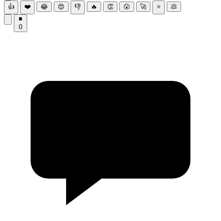
👍
❤️
😂
😍
👎
🔥
👏
😮
🚀
⭐
💩
0