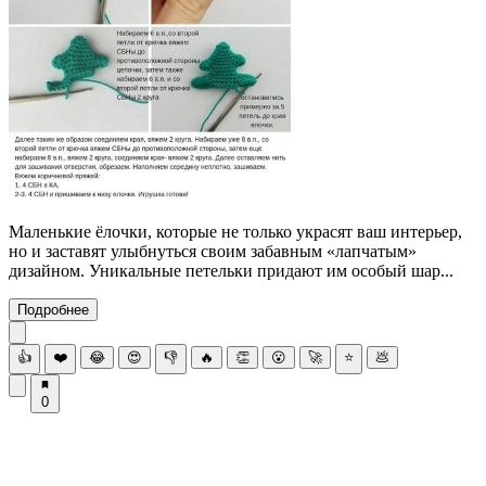
Маленькие ёлочки, которые не только украсят ваш интерьер,
но и заставят улыбнуться своим забавным «лапчатым»
дизайном. Уникальные петельки придают им особый шар...
Подробнее
👍
❤️
😂
😍
👎
🔥
👏
😮
🚀
⭐
💩
0