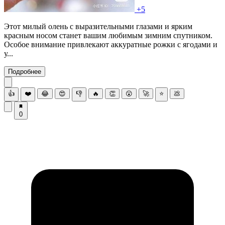
+5
Этот милый олень с выразительными глазами и ярким
красным носом станет вашим любимым зимним спутником.
Особое внимание привлекают аккуратные рожки с ягодами и
у...
Подробнее
👍
❤️
😂
😍
👎
🔥
👏
😮
🚀
⭐
💩
0