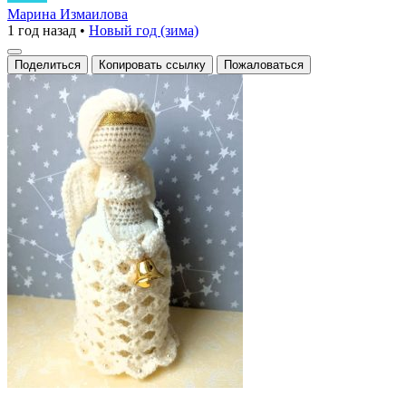
очаровательное
Марина Измаилова
1 год назад
•
Новый год (зима)
вязаное
изделие
Поделиться
Копировать ссылку
Пожаловаться
выполнено
в
виде
ангела,
украшенного
золотой
лентой
и
маленьким
колокольчиком.