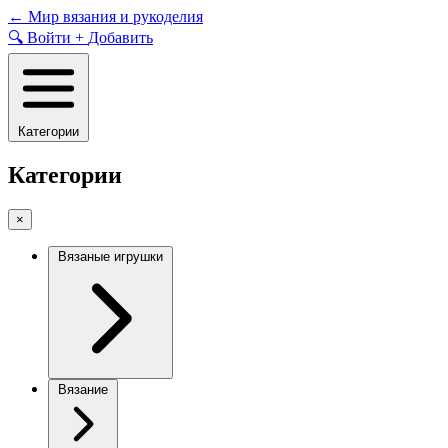
Skip
←
Мир вязания и рукоделия
to
🔍
Войти
+
Добавить
content
Категории
Категории
×
Вязаные игрушки
Вязание