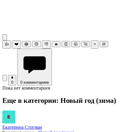
👍
❤️
😂
😍
👎
🔥
👏
😮
🚀
⭐
💩
0
0 комментариев
Пока нет комментариев
Еще в категории: Новый год (зима)
Екатерина Стогман