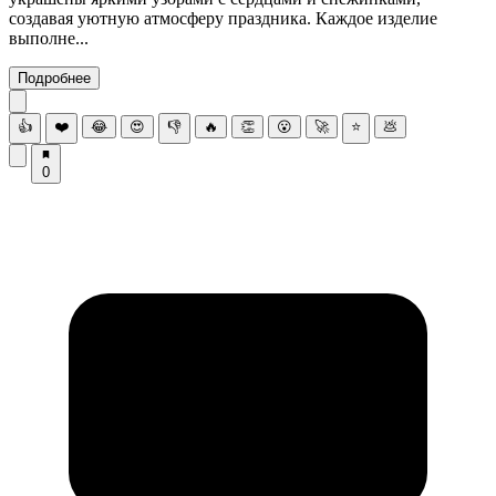
создавая уютную атмосферу праздника. Каждое изделие
выполне...
Подробнее
👍
❤️
😂
😍
👎
🔥
👏
😮
🚀
⭐
💩
0