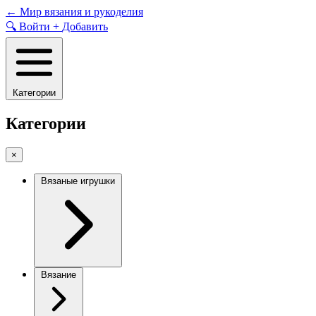
Skip
←
Мир вязания и рукоделия
to
🔍
Войти
+
Добавить
content
Категории
Категории
×
Вязаные игрушки
Вязание