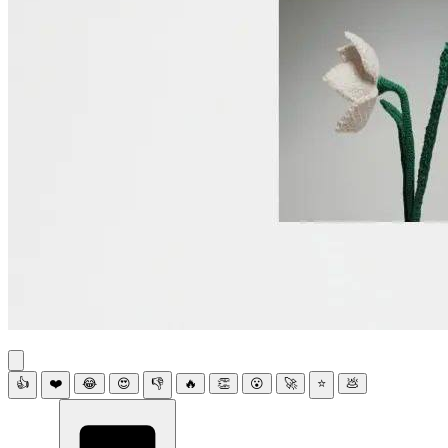
👍
❤️
😂
😍
👎
🔥
👏
😮
🚀
⭐
💩