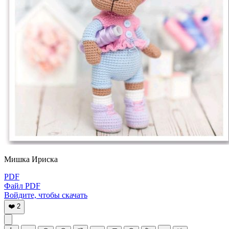
Мишка Ириска
PDF
Файл PDF
Войдите, чтобы скачать
❤️
2