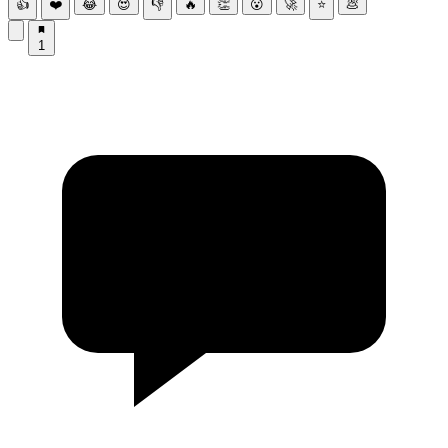
👍
❤️
😂
😍
👎
🔥
👏
😮
🚀
⭐
💩
1