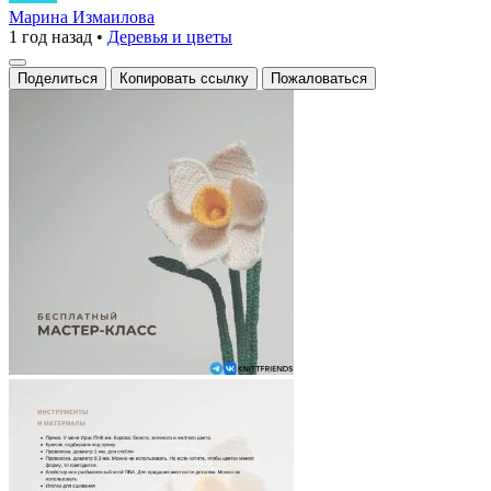
уникальный
Марина Измаилова
1 год назад
•
Деревья и цветы
цветок,
созданный
Поделиться
Копировать ссылку
Пожаловаться
из
пряжи,
напоминает
настоящую
нарциссу,
но
не
требует
полива!