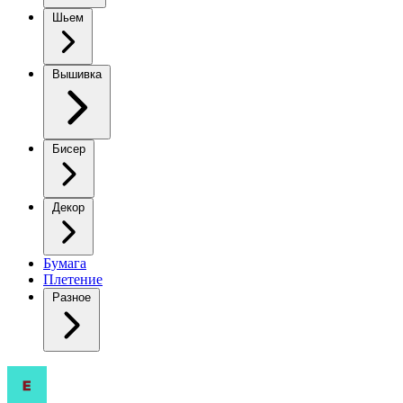
Шьем
Вышивка
Бисер
Декор
Бумага
Плетение
Разное
Флорри