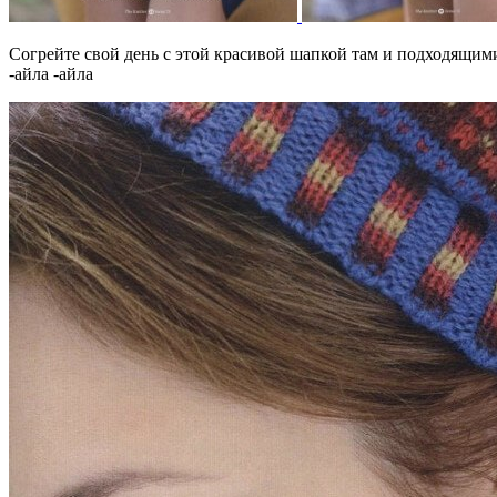
Согрейте свой день с этой красивой шапкой там и подходящи
-айла -айла