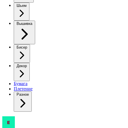
Шьем
Вышивка
Бисер
Декор
Бумага
Плетение
Разное
Гриздейл: