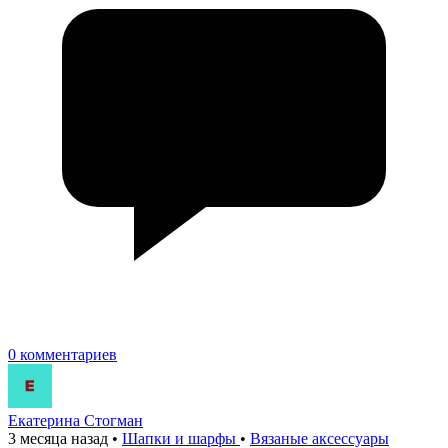
0 комментариев
Екатерина Стогман
3 месяца назад
•
Шапки и шарфы
•
Вязаные аксесcуары