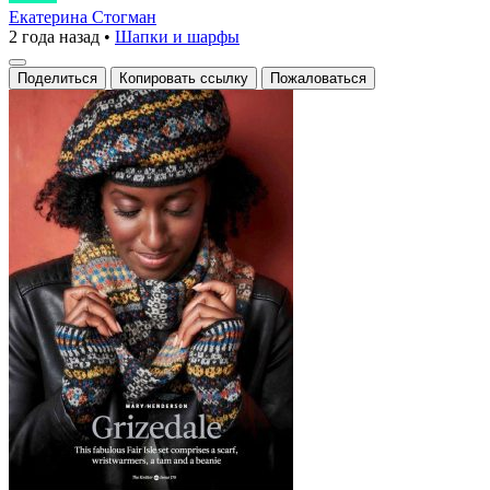
волшебство
Екатерина Стогман
2 года назад
•
Шапки и шарфы
теплых
узоров
Поделиться
Копировать ссылку
Пожаловаться