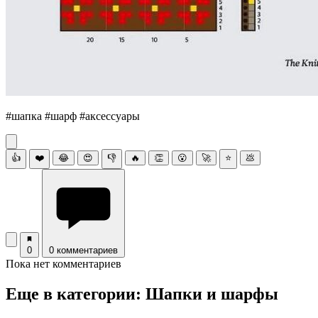
#шапка #шарф #аксессуары
👍
❤️
😂
😍
👎
🔥
👏
😮
🚀
⭐
💩
0
0 комментариев
Пока нет комментариев
Еще в категории: Шапки и шарфы