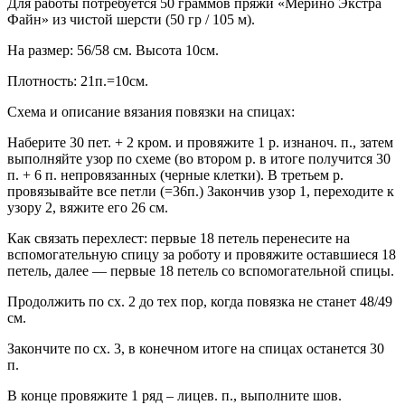
Для работы потребуется 50 граммов пряжи «Мерино Экстра
Файн» из чистой шерсти (50 гр / 105 м).
На размер: 56/58 см. Высота 10см.
Плотность: 21п.=10см.
Схема и описание вязания повязки на спицах:
Наберите 30 пет. + 2 кром. и провяжите 1 р. изнаноч. п., затем
выполняйте узор по схеме (во втором р. в итоге получится 30
п. + 6 п. непровязанных (черные клетки). В третьем р.
провязывайте все петли (=36п.) Закончив узор 1, переходите к
узору 2, вяжите его 26 см.
Как связать перехлест: первые 18 петель перенесите на
вспомогательную спицу за роботу и провяжите оставшиеся 18
петель, далее — первые 18 петель со вспомогательной спицы.
Продолжить по сх. 2 до тех пор, когда повязка не станет 48/49
см.
Закончите по сх. 3, в конечном итоге на спицах останется 30
п.
В конце провяжите 1 ряд – лицев. п., выполните шов.