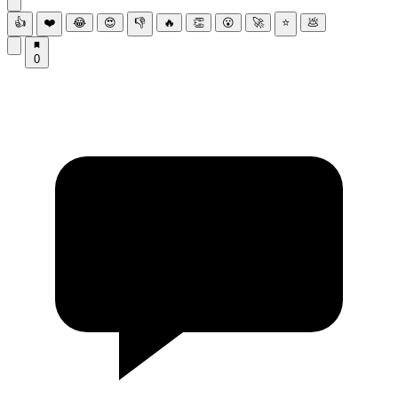
👍
❤️
😂
😍
👎
🔥
👏
😮
🚀
⭐
💩
0