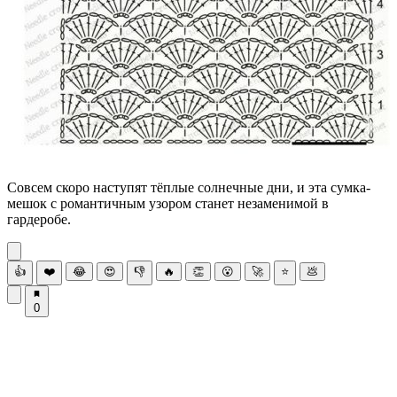
Совсем скоро наступят тёплые солнечные дни, и эта сумка-
мешок с романтичным узором станет незаменимой в
гардеробе.
👍
❤️
😂
😍
👎
🔥
👏
😮
🚀
⭐
💩
0