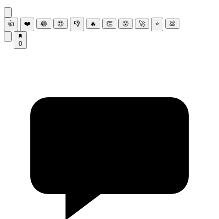
👍
❤️
😂
😍
👎
🔥
👏
😮
🚀
⭐
💩
0