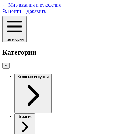
Skip
←
Мир вязания и рукоделия
to
🔍
Войти
+
Добавить
content
Категории
Категории
×
Вязаные игрушки
Вязание