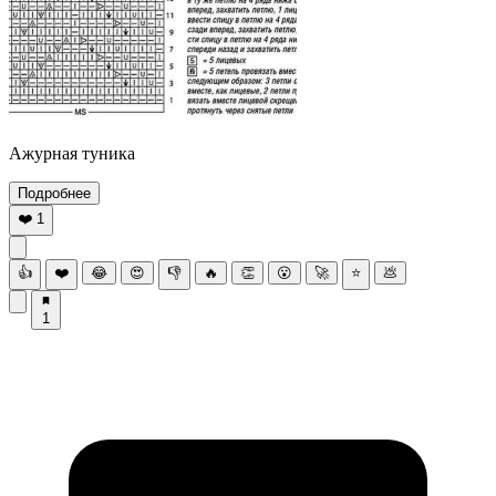
Ажурная туника
Подробнее
❤️
1
👍
❤️
😂
😍
👎
🔥
👏
😮
🚀
⭐
💩
1