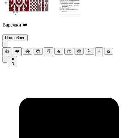
Варежки ❤️
Подробнее
👍
❤️
😂
😍
👎
🔥
👏
😮
🚀
⭐
💩
0