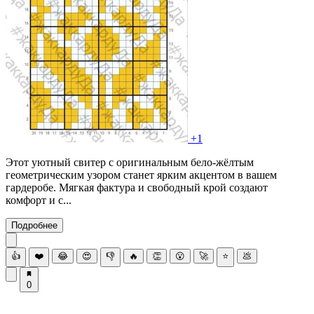
+1
Этот уютный свитер с оригинальным бело-жёлтым
геометрическим узором станет ярким акцентом в вашем
гардеробе. Мягкая фактура и свободный крой создают
комфорт и с...
Подробнее
👍
❤️
😂
😍
👎
🔥
👏
😮
🚀
⭐
💩
0