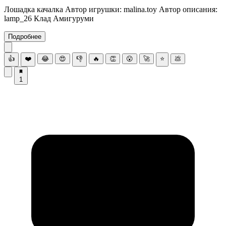
Лошадка качалка Автор игрушки: malina.toy Автор описания:
lamp_26 Клад Амигуруми
Подробнее
👍
❤️
😂
😍
👎
🔥
👏
😮
🚀
⭐
💩
1