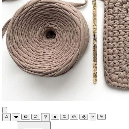
👍
❤️
😂
😍
👎
🔥
👏
😮
🚀
⭐
💩