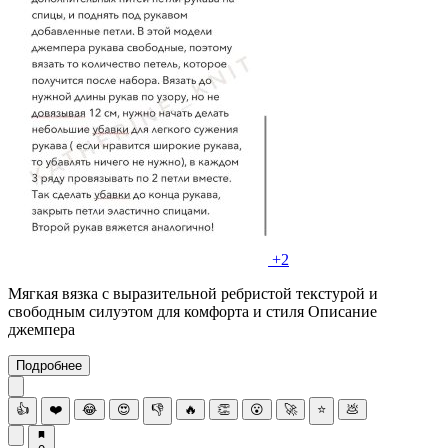
+2
Мягкая вязка с выразительной ребристой текстурой и
свободным силуэтом для комфорта и стиля Описание
джемпера
Подробнее
👍
❤️
😂
😍
👎
🔥
👏
😮
🚀
⭐
💩