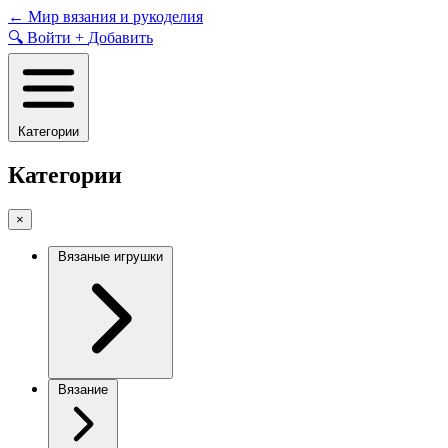
Skip
←
Мир вязания и рукоделия
to
🔍
Войти
+
Добавить
content
Категории
Категории
×
Вязаные игрушки
Вязание