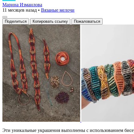
из
Марина Измаилова
11 месяцев назад
•
Вязаные мелочи
бисера
и
Поделиться
Копировать ссылку
Пожаловаться
металлических
элементов
с
яркой
цветовой
гаммой
и
сложной
техникой
плетения
Эти уникальные украшения выполнены с использованием бисера