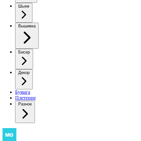
Шьем
Вышивка
Бисер
Декор
Бумага
Плетение
Разное
Как