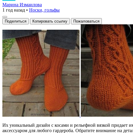
же
Марина Измаилова
1 год назад
•
Носки, гольфы
восхитительно
выглядят
Поделиться
Копировать ссылку
Пожаловаться
эти
оранжевые
носки!
Их уникальный дизайн с косами и рельефной вязкой придает и
аксессуаром для любого гардероба. Обратите внимание на дета