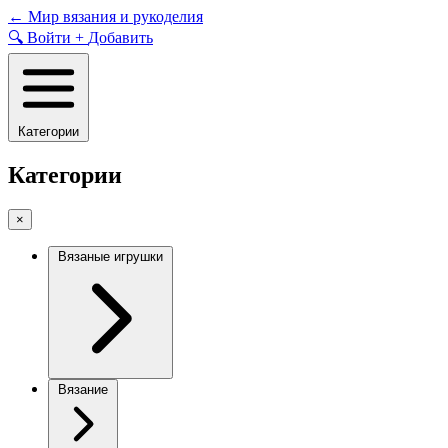
Skip
←
Мир вязания и рукоделия
to
🔍
Войти
+
Добавить
content
Категории
Категории
×
Вязаные игрушки
Вязание