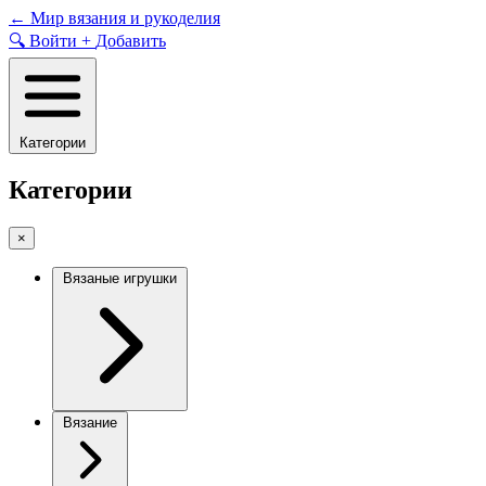
Skip
←
Мир вязания и рукоделия
to
🔍
Войти
+
Добавить
content
Категории
Категории
×
Вязаные игрушки
Вязание