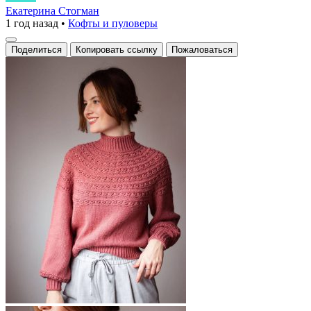
уютный
Екатерина Стогман
1 год назад
•
Кофты и пуловеры
и
стильный
Поделиться
Копировать ссылку
Пожаловаться
свитер!