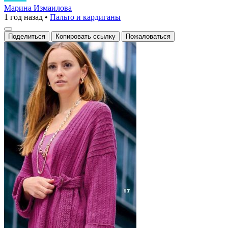
с
Марина Измаилова
1 год назад
•
Пальто и кардиганы
поясом
и
Поделиться
Копировать ссылку
Пожаловаться
крупной
вязкой.