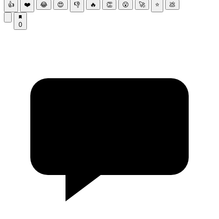
👍
❤️
😂
😍
👎
🔥
👏
😮
🚀
⭐
💩
0