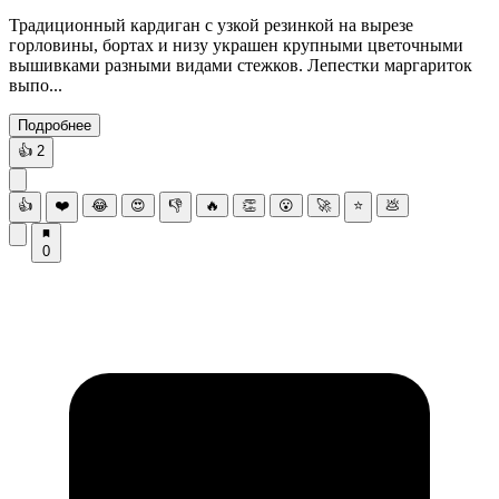
Традиционный кардиган с узкой резинкой на вырезе
горловины, бортах и низу украшен крупными цветочными
вышивками разными видами стежков. Лепестки маргариток
выпо...
Подробнее
👍
2
👍
❤️
😂
😍
👎
🔥
👏
😮
🚀
⭐
💩
0