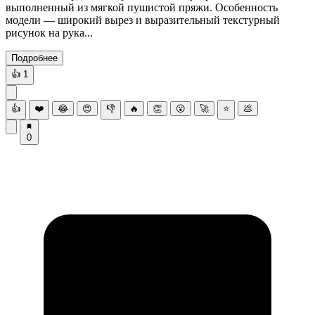
выполненный из мягкой пушистой пряжи. Особенность
модели — широкий вырез и выразительный текстурный
рисунок на рука...
Подробнее
👍
1
👍
❤️
😂
😍
👎
🔥
👏
😮
🚀
⭐
💩
0