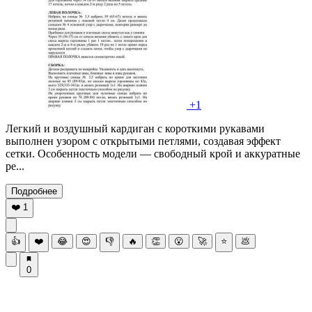
+1
Легкий и воздушный кардиган с короткими рукавами
выполнен узором с открытыми петлями, создавая эффект
сетки. Особенность модели — свободный крой и аккуратные
ре...
Подробнее
❤️
1
👍
❤️
😂
😍
👎
🔥
👏
😮
🚀
⭐
💩
0