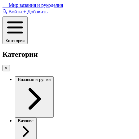
Skip
←
Мир вязания и рукоделия
to
🔍
Войти
+
Добавить
content
Категории
Категории
×
Вязаные игрушки
Вязание