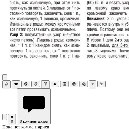
👍
❤️
😂
😍
👎
🔥
👏
😮
🚀
⭐
💩
0
0 комментариев
Пока нет комментариев