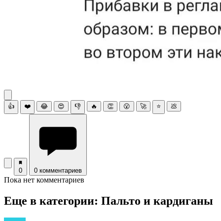
👍
❤️
😂
😍
👎
🔥
👏
😮
🚀
⭐
💩
0
0 комментариев
Пока нет комментариев
Еще в категории: Пальто и кардиганы