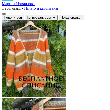
с
Марина Измаилова
1 год назад
•
Пальто и кардиганы
яркими
полосами
Поделиться
Копировать ссылку
Пожаловаться
из
мохера