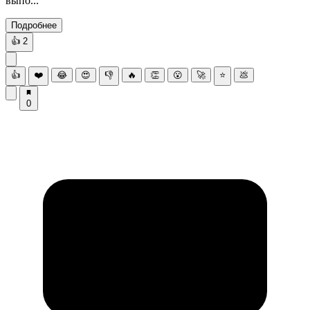
выпо...
Подробнее
👍
2
👍
❤️
😂
😍
👎
🔥
👏
😮
🚀
⭐
💩
0