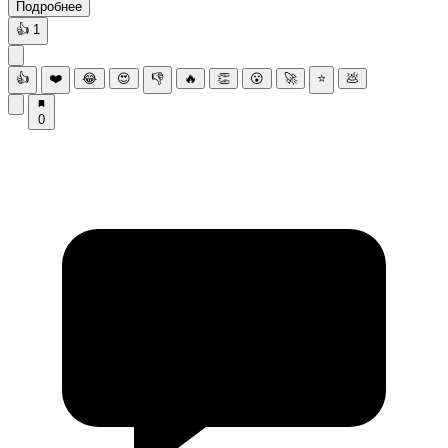
Подробнее
👍
1
👍
❤️
😂
😍
👎
🔥
👏
😮
🚀
⭐
💩
0