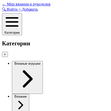
Skip
←
Мир вязания и рукоделия
to
🔍
Войти
+
Добавить
content
Категории
Категории
×
Вязаные игрушки
Вязание