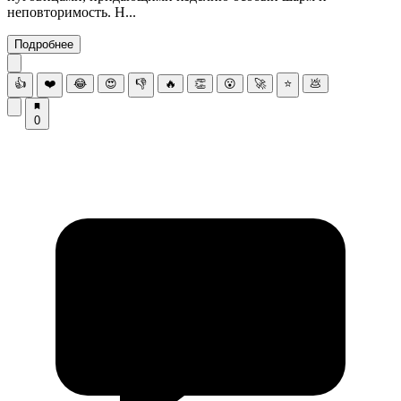
неповторимость. Н...
Подробнее
👍
❤️
😂
😍
👎
🔥
👏
😮
🚀
⭐
💩
0