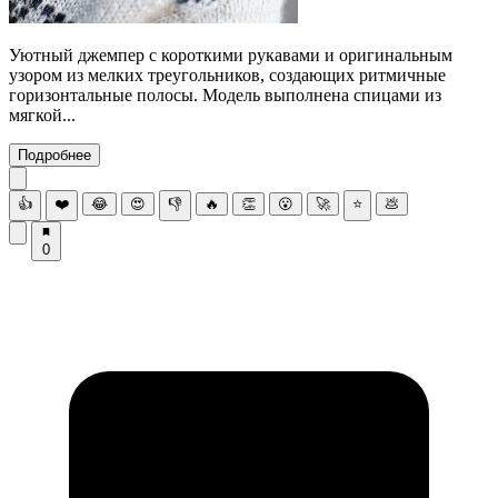
Уютный джемпер с короткими рукавами и оригинальным
узором из мелких треугольников, создающих ритмичные
горизонтальные полосы. Модель выполнена спицами из
мягкой...
Подробнее
👍
❤️
😂
😍
👎
🔥
👏
😮
🚀
⭐
💩
0