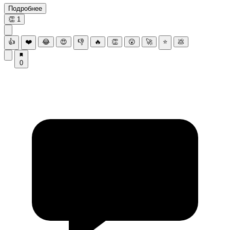
Подробнее
👏
1
👍
❤️
😂
😍
👎
🔥
👏
😮
🚀
⭐
💩
0