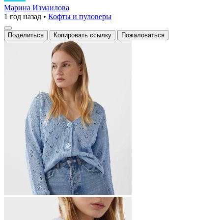
в
Марина Измаилова
1 год назад
•
Кофты и пуловеры
нежно-
голубом
Поделиться
Копировать ссылку
Пожаловаться
цвете
привлекает
внимание
своим
ажурным
узором
и
крупными
пуговицами.