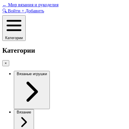
Skip
←
Мир вязания и рукоделия
to
🔍
Войти
+
Добавить
content
Категории
Категории
×
Вязаные игрушки
Вязание