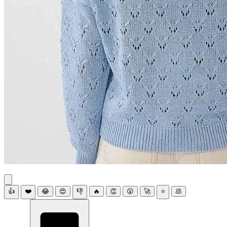
👍
❤️
😂
😍
👎
🔥
👏
😮
🚀
⭐
💩