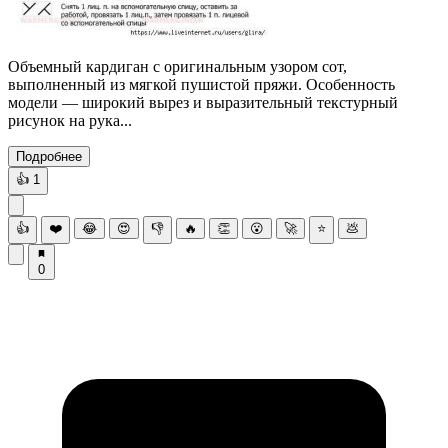
Объемный кардиган с оригинальным узором сот,
выполненный из мягкой пушистой пряжи. Особенность
модели — широкий вырез и выразительный текстурный
рисунок на рука...
Подробнее
👍
1
👍
❤️
😂
😍
👎
🔥
👏
😮
🚀
⭐
💩
0