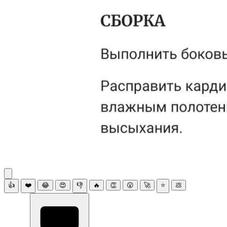
👍
❤️
😂
😍
👎
🔥
👏
😮
🚀
⭐
💩