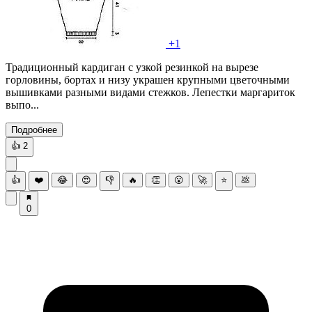
+1
Традиционный кардиган с узкой резинкой на вырезе
горловины, бортах и низу украшен крупными цветочными
вышивками разными видами стежков. Лепестки маргариток
выпо...
Подробнее
👍
2
👍
❤️
😂
😍
👎
🔥
👏
😮
🚀
⭐
💩
0