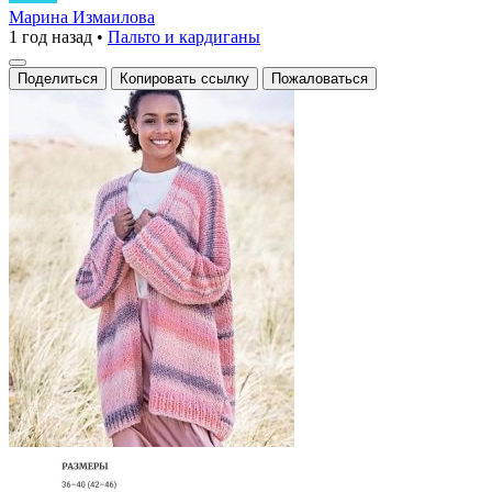
в
Марина Измаилова
1 год назад
•
Пальто и кардиганы
пастельных
тонах
Поделиться
Копировать ссылку
Пожаловаться