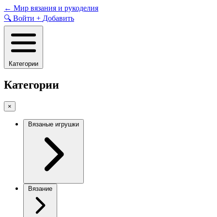
Skip
←
Мир вязания и рукоделия
to
🔍
Войти
+
Добавить
content
Категории
Категории
×
Вязаные игрушки
Вязание