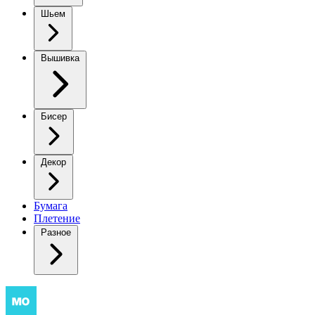
Шьем
Вышивка
Бисер
Декор
Бумага
Плетение
Разное
Кардиган