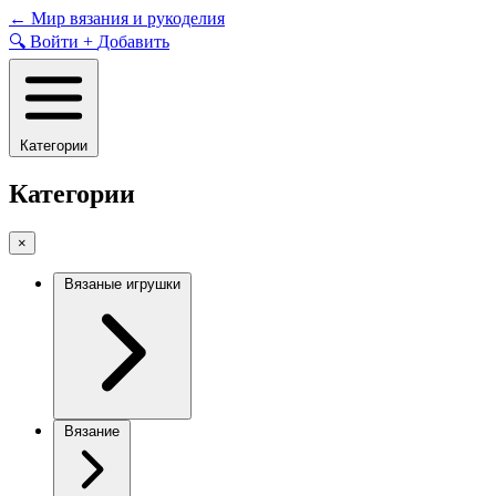
Skip
←
Мир вязания и рукоделия
to
🔍
Войти
+
Добавить
content
Категории
Категории
×
Вязаные игрушки
Вязание