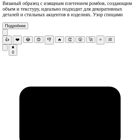
Вязаный образец с изящным плетением ромбов, создающим
объем и текстуру, идеально подходит для декоративных
деталей и стильных акцентов в изделиях. Узор спицами
Подробнее
👍
❤️
😂
😍
👎
🔥
👏
😮
🚀
⭐
💩
0