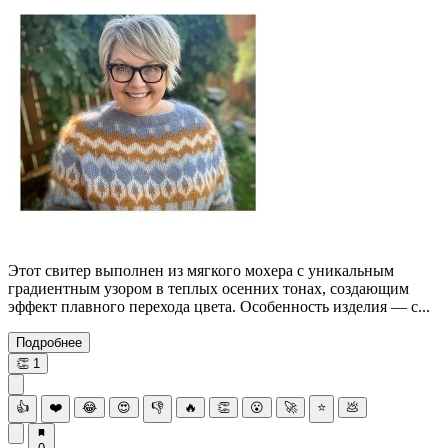
Этот свитер выполнен из мягкого мохера с уникальным
градиентным узором в теплых осенних тонах, создающим
эффект плавного перехода цвета. Особенность изделия — с...
Подробнее
👏
1
👍
❤️
😂
😍
👎
🔥
👏
😮
🚀
⭐
💩