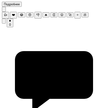
Подробнее
👍
❤️
😂
😍
👎
🔥
👏
😮
🚀
⭐
💩
0