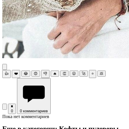
👍
❤️
😂
😍
👎
🔥
👏
😮
🚀
⭐
💩
0
0 комментариев
Пока нет комментариев
Еще в категории: Кофты и пуловеры