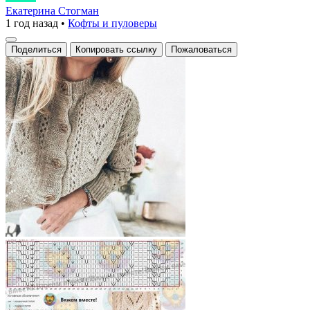
с
Екатерина Стогман
1 год назад
•
Кофты и пуловеры
ажурным
узором
Поделиться
Копировать ссылку
Пожаловаться