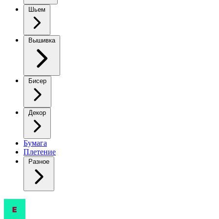
Шьем
Вышивка
Бисер
Декор
Бумага
Плетение
Разное
Кардиганы