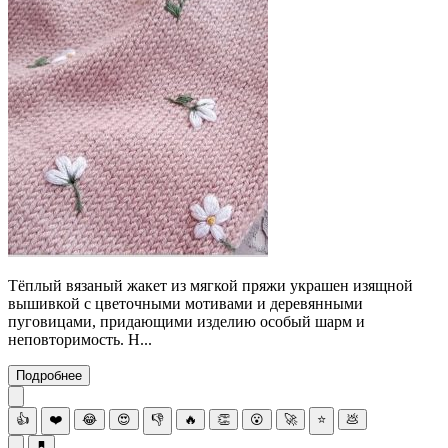
Тёплый вязаный жакет из мягкой пряжи украшен изящной
вышивкой с цветочными мотивами и деревянными
пуговицами, придающими изделию особый шарм и
неповторимость. Н...
Подробнее
👍
❤️
😂
😍
👎
🔥
👏
😮
🚀
⭐
💩