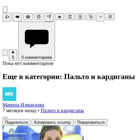
👍
❤️
😂
😍
👎
🔥
👏
😮
🚀
⭐
💩
0
0 комментариев
Пока нет комментариев
Еще в категории: Пальто и кардиганы
Марина Измаилова
7 месяцев назад
•
Пальто и кардиганы
Поделиться
Копировать ссылку
Пожаловаться