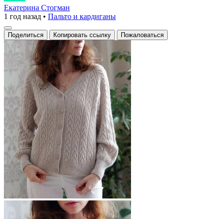
с
Екатерина Стогман
1 год назад
•
Пальто и кардиганы
ажурным
узором
Поделиться
Копировать ссылку
Пожаловаться