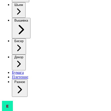
Шьем
Вышивка
Бисер
Декор
Бумага
Плетение
Разное
Кардиганы