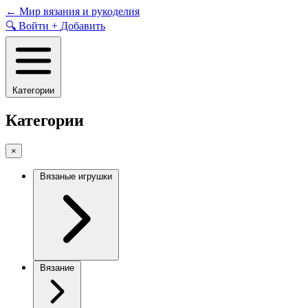
Skip
←
Мир вязания и рукоделия
to
🔍
Войти
+
Добавить
content
Категории
Категории
×
Вязаные игрушки
Вязание