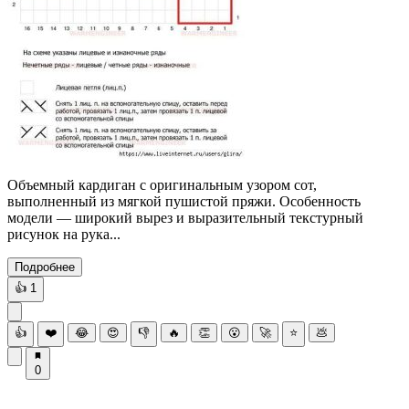
Объемный кардиган с оригинальным узором сот,
выполненный из мягкой пушистой пряжи. Особенность
модели — широкий вырез и выразительный текстурный
рисунок на рука...
Подробнее
👍
1
👍
❤️
😂
😍
👎
🔥
👏
😮
🚀
⭐
💩
0