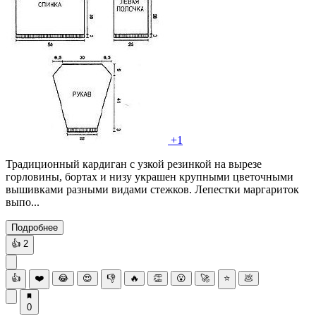
+1
Традиционный кардиган с узкой резинкой на вырезе
горловины, бортах и низу украшен крупными цветочными
вышивками разными видами стежков. Лепестки маргариток
выпо...
Подробнее
👍
2
👍
❤️
😂
😍
👎
🔥
👏
😮
🚀
⭐
💩
0