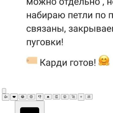
👍
❤️
😂
😍
👎
🔥
👏
😮
🚀
⭐
💩