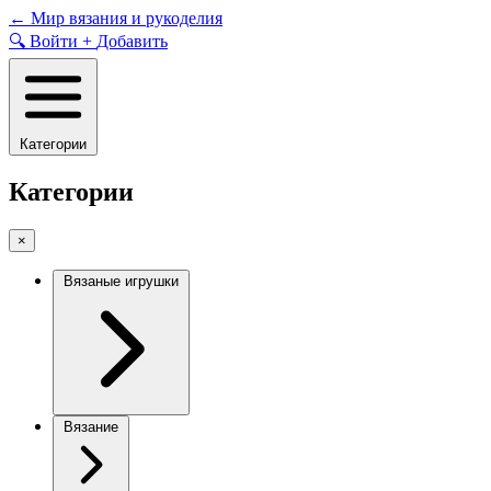
Skip
←
Мир вязания и рукоделия
to
🔍
Войти
+
Добавить
content
Категории
Категории
×
Вязаные игрушки
Вязание