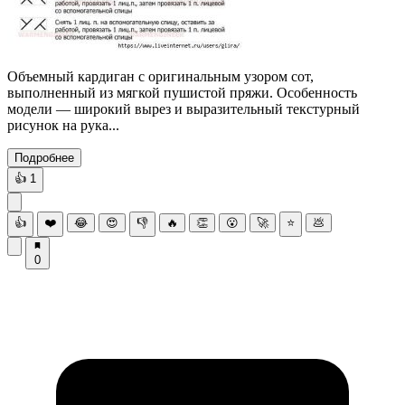
Объемный кардиган с оригинальным узором сот,
выполненный из мягкой пушистой пряжи. Особенность
модели — широкий вырез и выразительный текстурный
рисунок на рука...
Подробнее
👍
1
👍
❤️
😂
😍
👎
🔥
👏
😮
🚀
⭐
💩
0