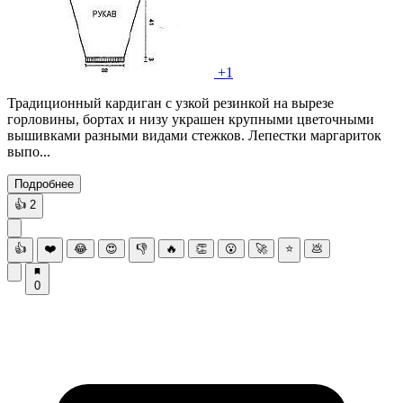
+1
Традиционный кардиган с узкой резинкой на вырезе
горловины, бортах и низу украшен крупными цветочными
вышивками разными видами стежков. Лепестки маргариток
выпо...
Подробнее
👍
2
👍
❤️
😂
😍
👎
🔥
👏
😮
🚀
⭐
💩
0