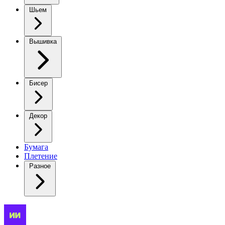
Шьем
Вышивка
Бисер
Декор
Бумага
Плетение
Разное
Кардиганы