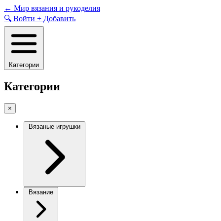
Skip
←
Мир вязания и рукоделия
to
🔍
Войти
+
Добавить
content
Категории
Категории
×
Вязаные игрушки
Вязание