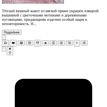
Тёплый вязаный жакет из мягкой пряжи украшен изящной
вышивкой с цветочными мотивами и деревянными
пуговицами, придающими изделию особый шарм и
неповторимость. Н...
Подробнее
👍
❤️
😂
😍
👎
🔥
👏
😮
🚀
⭐
💩
0