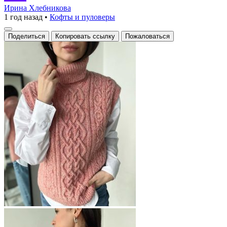
свитер
Ирина Хлебникова
1 год назад
•
Кофты и пуловеры
с
высоким
Поделиться
Копировать ссылку
Пожаловаться
воротником
—
идеальное
сочетание
стиля
и
уюта.