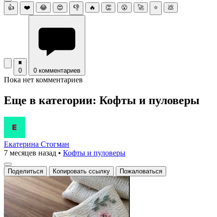
👍
❤️
😂
😍
👎
🔥
👏
😮
🚀
⭐
💩
0
0 комментариев
Пока нет комментариев
Еще в категории: Кофты и пуловеры
Екатерина Стогман
7 месяцев назад
•
Кофты и пуловеры
Поделиться
Копировать ссылку
Пожаловаться