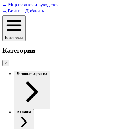
Skip
←
Мир вязания и рукоделия
to
🔍
Войти
+
Добавить
content
Категории
Категории
×
Вязаные игрушки
Вязание