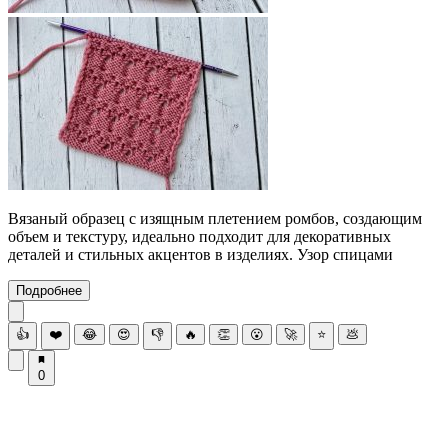
Вязаный образец с изящным плетением ромбов, создающим
объем и текстуру, идеально подходит для декоративных
деталей и стильных акцентов в изделиях. Узор спицами
Подробнее
👍
❤️
😂
😍
👎
🔥
👏
😮
🚀
⭐
💩
0