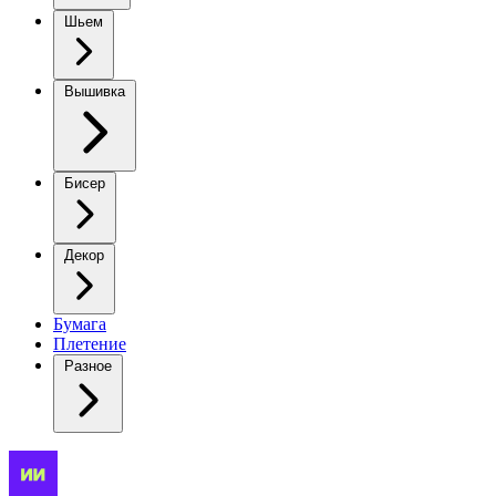
Шьем
Вышивка
Бисер
Декор
Бумага
Плетение
Разное
Кашемировый